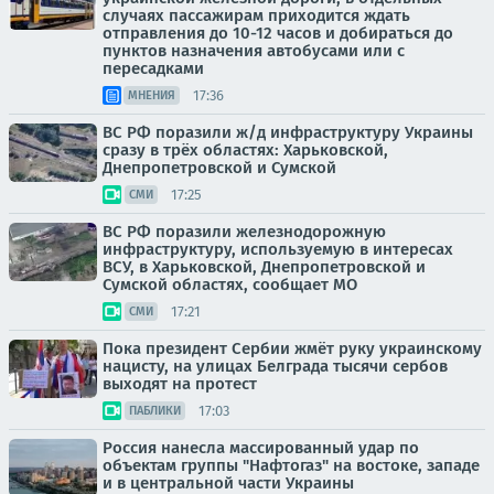
случаях пассажирам приходится ждать
отправления до 10-12 часов и добираться до
пунктов назначения автобусами или с
пересадками
17:36
МНЕНИЯ
ВС РФ поразили ж/д инфраструктуру Украины
сразу в трёх областях: Харьковской,
Днепропетровской и Сумской
17:25
СМИ
ВС РФ поразили железнодорожную
инфраструктуру, используемую в интересах
ВСУ, в Харьковской, Днепропетровской и
Сумской областях, сообщает МО
17:21
СМИ
Пока президент Сербии жмёт руку украинскому
нацисту, на улицах Белграда тысячи сербов
выходят на протест
17:03
ПАБЛИКИ
Россия нанесла массированный удар по
объектам группы "Нафтогаз" на востоке, западе
и в центральной части Украины