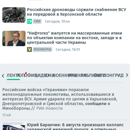
Российские дроноводы сорвали снабжение ВСУ
на передовой в Херсонской области
Сегодня, 10:44
СМИ
"Нафтогаз" жалуется на массированные атаки
по объектам компании на востоке, западе и в
центральной части Украины
Сегодня, 16:51
ВОЕНКОРЫ
ЛЕНТА
ТОП
ОФИЦ.
ВИДЕО
СМИ
ВОЕНКОРЫ
МНЕНИЯ
ПАБЛИКИ
ФОТО
ЛОНГРИДЫ
Российские войска «Геранями» поразили
железнодорожные локомотивы, использовавшиеся в
интересах ВСУ. Армия ударила по целям в Харьковской,
Днепропетровской и Сумской областях,
сообщили
в
Минобороны.//
РИА Новости
17:40
Юрий Баранчик: 8 августа произошел коллапс
украинской железной дороги, в отдельных