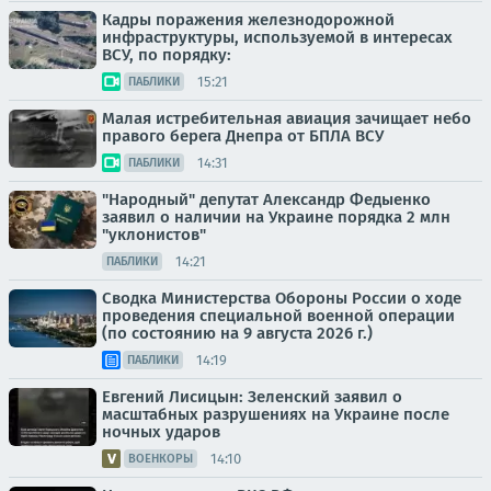
Кадры поражения железнодорожной
инфраструктуры, используемой в интересах
ВСУ, по порядку:
15:21
ПАБЛИКИ
Малая истребительная авиация зачищает небо
правого берега Днепра от БПЛА ВСУ
14:31
ПАБЛИКИ
"Народный" депутат Александр Федыенко
заявил о наличии на Украине порядка 2 млн
"уклонистов"
14:21
ПАБЛИКИ
Сводка Министерства Обороны России о ходе
проведения специальной военной операции
(по состоянию на 9 августа 2026 г.)
14:19
ПАБЛИКИ
Евгений Лисицын: Зеленский заявил о
масштабных разрушениях на Украине после
ночных ударов
14:10
ВОЕНКОРЫ