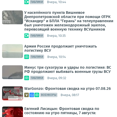
Вчера, 10:44
ПАБЛИКИ
У населённого пункта Вишневое
Днепропетровской области при помощи ОТРК
"Искандер" и БПЛА "Герань" на телеуправлении
был уничтожен железнодорожный эшелон,
перевозящий военную технику ВСУшников
Вчера, 10:35
ПАБЛИКИ
Армия России продолжает уничтожать
логистику ВСУ
Вчера, 10:14
ПАБЛИКИ
Минус три сухогруза и удары по логистике: ВС
РФ продолжают выбивать военные грузы ВСУ
Вчера, 09:32
ПАБЛИКИ
WarGonzo: Фронтовая сводка на утро 07.08.26
Вчера, 08:17
ВОЕНКОРЫ
Евгений Лисицын: Фронтовая сводка по
состоянию на утро пятницы, 7 августа: