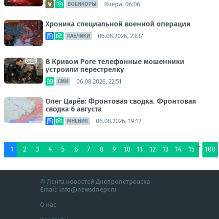
Вчера, 06:06
ВОЕНКОРЫ
Хроника специальной военной операции
06.08.2026, 23:37
ПАБЛИКИ
В Кривом Роге телефонные мошенники
устроили перестрелку
06.08.2026, 22:51
СМИ
Олег Царёв: Фронтовая сводка. Фронтовая
сводка 6 августа
06.08.2026, 19:12
МНЕНИЯ
...
1
2
3
4
5
6
7
8
9
10
11
12
13
14
15
100
© Лента новостей Днепропетровска
Email:
info@newsdnepr.ru
О нас