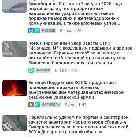
Минобороны России за 7 августа 2026 года
подтверждают, что приоритетным
направлением ударов стало системное
поражение морских и железнодорожных
коммуникаций, а также ключевых узлов...
Вчера, 11:52
МНЕНИЯ
Комбинированный удар ракеты ОТРК
"Искандер-М" с воздушным подрывом и дронов-
камикадзе "Герань-4 сикер" по эшелону с
автомобильной техникой противника у села
Вишневое Днепропетровской области
Вчера, 11:44
ПАБЛИКИ
Евгений Поддубный: ВС РФ продолжают
планомерно поражать объекты,
обеспечивающие материальнотехническое
снабжение украинской армии
Вчера, 11:17
ВОЕНКОРЫ
Параллельно ударам по портам и санитарной
зачистке акватории Черного моря «Герань-4
Сикер» разнесли эшелон с военной техникой
ВСУ в Днепропетровской области