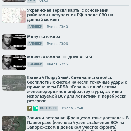
01:03
СМИ
Украинская версия карты с основными
районами наступления РФ в зоне СВО на
данный момент
Вчера, 23:40
ПАБЛИКИ
Минутка юмора
Вчера, 23:06
ПАБЛИКИ
Минутка юмора. ПОДПИСАТЬСЯ
Вчера, 22:45
ПАБЛИКИ
Евгений Поддубный: Специалисты войск
беспилотных систем нанесли точечные удары с
применением БПЛА «Герань» по объектам
железнодорожной инфраструктуры, активно
используемой ВСУ для логистики и переброски
резервов
Вчера, 22:40
ВОЕНКОРЫ
Записки ветерана: Французам тоже досталось. В
Павлограде (ключевой узел снабжения ВСУ на
Запорожском и Донецком участке фронта)