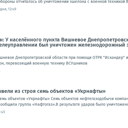
обороны отчиталось об уничтожении эшелона с военной техникой В
дня, 12:49
: У населённого пункта Вишневое Днепропетровс
 телеуправлении был уничтожен железнодорожный 
ишневое Днепропетровской области при помощи ОТРК "Искандер" и
н, перевозящий военную технику ВСУшников
8
ывели из строя семь объектов «Укрнафты»
семь объектов «Укрнафты» Семь объектов нефтегазодобычи компа
сообщила группа «Нафтогаз».В результате ударов было уничтожено 
:45