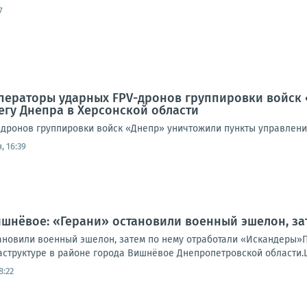
7
Операторы ударных FPV-дронов группировки войск
егу Днепра в Херсонской области
дронов группировки войск «Днепр» уничтожили пункты управлени
, 16:39
ишнёвое: «Герани» остановили военный эшелон, з
ановили военный эшелон, затем по нему отработали «Искандеры»
труктуре в районе города Вишнёвое Днепропетровской области.Це
8:22