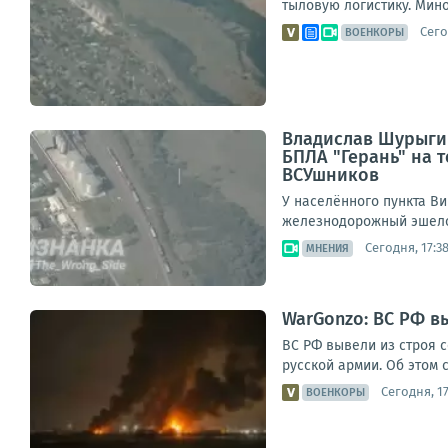
тыловую логистику. Мин
Сего
ВОЕНКОРЫ
Владислав Шурыгин
БПЛА "Герань" на
ВСУшников
У населённого пункта В
железнодорожный эшело
Сегодня, 17:3
МНЕНИЯ
WarGonzo: ВС РФ в
ВС РФ вывели из строя 
русской армии. Об этом 
Сегодня, 17
ВОЕНКОРЫ