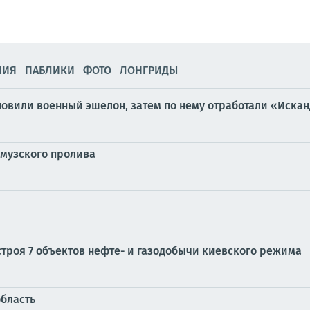
НИЯ
ПАБЛИКИ
ФОТО
ЛОНГРИДЫ
новили военный эшелон, затем по нему отработали «Иска
рмузского пролива
строя 7 объектов нефте- и газодобычи киевского режима
бласть