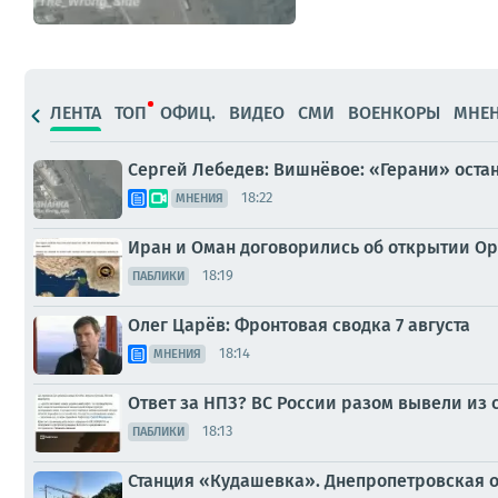
ЛЕНТА
ТОП
ОФИЦ.
ВИДЕО
СМИ
ВОЕНКОРЫ
МНЕ
Сергей Лебедев: Вишнёвое: «Герани» оста
18:22
МНЕНИЯ
Иран и Оман договорились об открытии О
18:19
ПАБЛИКИ
Олег Царёв: Фронтовая сводка 7 августа
18:14
МНЕНИЯ
Ответ за НПЗ? ВС России разом вывели из 
18:13
ПАБЛИКИ
Станция «Кудашевка». Днепропетровская о