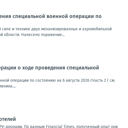
ения специальной военной операции по
 силе и технике двух механизированных и аэромобильной
й области. Нанесено поражение...
ерации о ходе проведения специальной
й операции по состоянию на 6 августа 2026 г.Часть 2 ( см.
ника....
ртелей
PV-дронами. По данным Financial Times, полученный опыт они