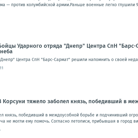
ма — против колумбийской армии.Раньше военные легко глушили 9
Бойцы Ударного отряда "Днепр" Центра СпН "Барс-
 неба
"Днепр" Центра СпН "Барс-Сармат" решили напомнить о своей неда
11
В Корсуни тяжело заболел князь, победивший в м
ел князь, победивший в междоусобной борьбе и подчинивший огром
ча не могли ему помочь. Согласно летописи, прибывшая в город ви
4