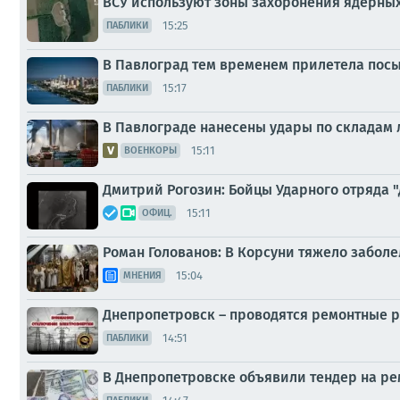
ВСУ используют зоны захоронения ядерных 
15:25
ПАБЛИКИ
В Павлоград тем временем прилетела посыл
15:17
ПАБЛИКИ
В Павлограде нанесены удары по складам 
15:11
ВОЕНКОРЫ
Дмитрий Рогозин: Бойцы Ударного отряда "
15:11
ОФИЦ.
Роман Голованов: В Корсуни тяжело забо
15:04
МНЕНИЯ
Днепропетровск – проводятся ремонтные р
14:51
ПАБЛИКИ
В Днепропетровске объявили тендер на рем