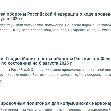
тва обороны Российской Федерации о ходе провед
уста 2026 г
ер»: Улучшили тактическое положение. Нанесено поражение живой
селенных пунктов Храповщина, Уланово, Писаревка и Садки Сумско
и: Сводка Министерства обороны Российской Фед
по состоянию на 6 августа 2026 г
роны Российской Федерации о ходе проведения специальной военно
руппировки войск «Восток» продвинулись в глубину обороны против
51
енировочным полигоном для колумбийских наркока
 не воевать за Украину, а проходить стажировку по управлению F