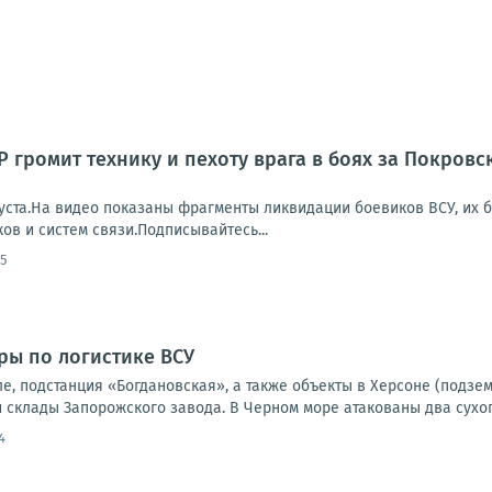
 громит технику и пехоту врага в боях за Покров
уста.На видео показаны фрагменты ликвидации боевиков ВСУ, их б
в и систем связи.Подписывайтесь...
05
ры по логистике ВСУ
е, подстанция «Богдановская», а также объекты в Херсоне (подзе
 склады Запорожского завода. В Черном море атакованы два сухог
4