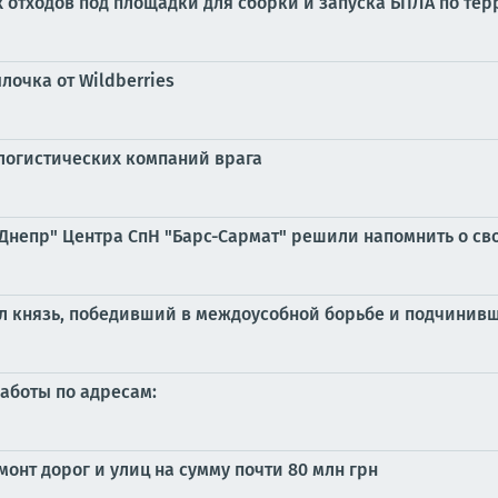
отходов под площадки для сборки и запуска БПЛА по терр
очка от Wildberries
логистических компаний врага
Днепр" Центра СпН "Барс-Сармат" решили напомнить о св
лел князь, победивший в междоусобной борьбе и подчини
аботы по адресам:
онт дорог и улиц на сумму почти 80 млн грн