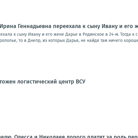
Ирина Геннадьевна переехала к сыну Ивану и его ж
хала к сыну Ивану и его жене Дарье в Родинское в 24-м. Тогда к
ополье, то в Днепр, из которых Дарья, не найдя там ничего хорошег
тожен логистический центр ВСУ
еделю. Одесса и Николаев дорого платят за роль пе