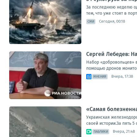
За последнюю неделю одн
тем, что уже стоят в пор
Сегодня, 00:18
СМИ
Сергей Лебедев: Н
Набор «добровольцев» в
помощью дронов мониторя
Вчера, 17:38
МНЕНИЯ
«Самая болезненна
Украинская железнодор
своей истории.За пять 5
Вчера, 21:48
ПАБЛИКИ