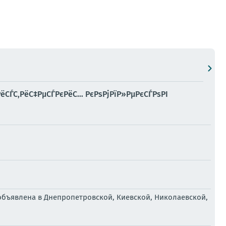
ёСЃС‚РёС‡РµСЃРєРёС… РєРѕРјРїР»РµРєСЃРѕРІ
объявлена в Днепропетровской, Киевской, Николаевской,