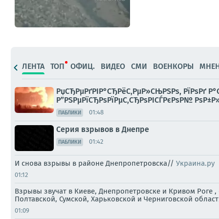
ЛЕНТА
ТОП
ОФИЦ.
ВИДЕО
СМИ
ВОЕНКОРЫ
МНЕ
РџСЂРµРґРІР°СЂРёС‚РµР»СЊРЅРѕ, РїРѕРґ Р°
Р”РЅРµРїСЂРѕРїРµС‚СЂРѕРІСЃРєРѕР№ РѕР±Р»
01:48
ПАБЛИКИ
Серия взрывов в Днепре
01:42
ПАБЛИКИ
И снова взрывы в районе Днепропетровска//
Украина.ру
01:12
Взрывы звучат в Киеве, Днепропетровске и Кривом Роге 
Полтавской, Сумской, Харьковской и Черниговской област
01:09