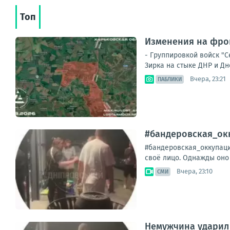
Топ
Изменения на фрон
- Группировкой войск "
Зирка на стыке ДНР и Дн
Вчера, 23:21
ПАБЛИКИ
#бандеровская_окк
#бандеровская_оккупаци
своё лицо. Однажды оно 
Вчера, 23:10
СМИ
Немужчина ударил 