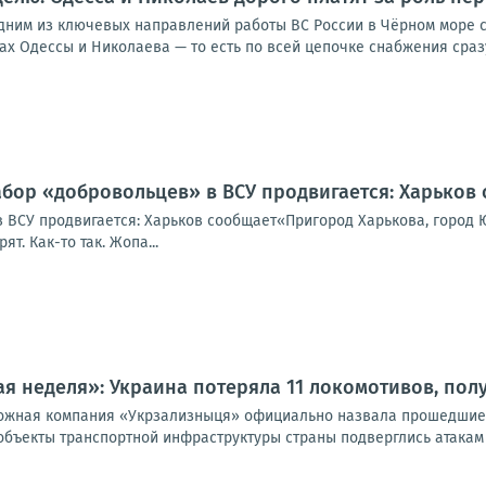
им из ключевых направлений работы ВС России в Чёрном море стал
тах Одессы и Николаева — то есть по всей цепочке снабжения сразу.
абор «добровольцев» в ВСУ продвигается: Харьков
 ВСУ продвигается: Харьков сообщает«Пригород Харькова, город Ю
т. Как-то так. Жопа...
я неделя»: Украина потеряла 11 локомотивов, пол
ожная компания «Укрзализныця» официально назвала прошедшие 
 объекты транспортной инфраструктуры страны подверглись атакам