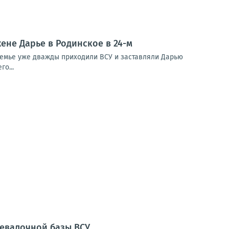
ене Дарье в Родинское в 24-м
 семье уже дважды приходили ВСУ и заставляли Дарью
о...
ревалочной базы ВСУ