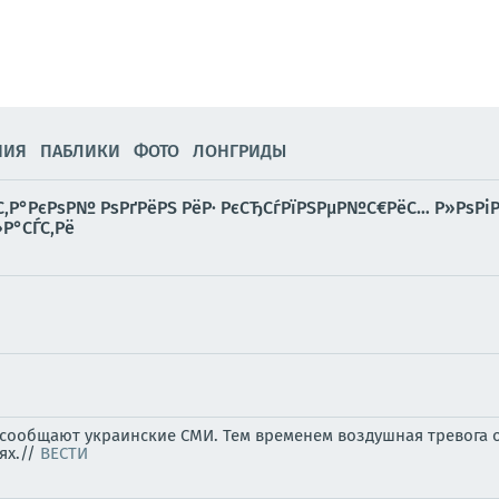
НИЯ
ПАБЛИКИ
ФОТО
ЛОНГРИДЫ
С‚Р°РєРѕР№ РѕРґРёРЅ РёР· РєСЂСѓРїРЅРµР№С€РёС… Р»РѕРіР
Р°СЃС‚Рё
, сообщают украинские СМИ. Тем временем воздушная тревога 
ях.//
ВЕСТИ