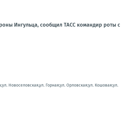
роны Ингульца, сообщил ТАСС командир роты с
;ул. Новоселовская,ул. Горная;ул. Орловская;ул. Кошовая;ул.