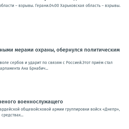
ласти – взрывы. Герани.04:00 Харьковская область – взрывы.
нтными мерами охраны, обернулся политическим
оле сербов и ударит по связям с Россией.Этот приём стал
арламента Ана Брнабич...
аненого военнослужащего
вардейской общевойсковой армии группировки войск «Днепр»,
средствах...