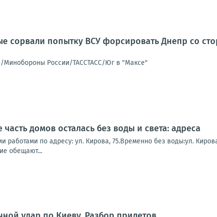
е сорвали попытку ВСУ форсировать Днепр со сто
в/Минобороны России/ТАССТАСС/Юг в "Максе"
часть домов осталась без воды и света: адреса
и работами по адресу: ул. Кирова, 75.Временно без воды:ул. Кирова
е обещают...
чной удар по Киеву. Разбор прилетов