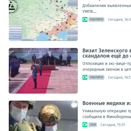
Добавления выявленные в
УМПК....
Сегодня, 16:3
ПАБЛИКИ
Визит Зеленского 
скандалом ещё до
Оппозиция и экс-вице-пр
очередным звеном в цеп
Сегодня, 16:1
ПАБЛИКИ
Военные медики и
Уникальную операцию пр
сообщили в Минобороны Р
Сегодня, 15:51
СМИ