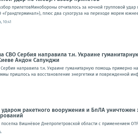
Разбор прилетовМинобороны отчиталось за ночной групповой удар 
 «Грандтерминал»), плюс два сухогруза на переходе морем южнее 
, 10:41
ала СВО Сербия направила т.н. Украине гуманитарн
Киеве Андон Сапунджи
 Сербия направила т.н. Украине гуманитарную помощь примерно на
суммы пришлось на восстановление энергетики и поврежденной инф
ударом ракетного вооружения и БпЛА уничтожен 
ирований
 поселка Вишнёвое Днепропетровской области с применением ОТР
4