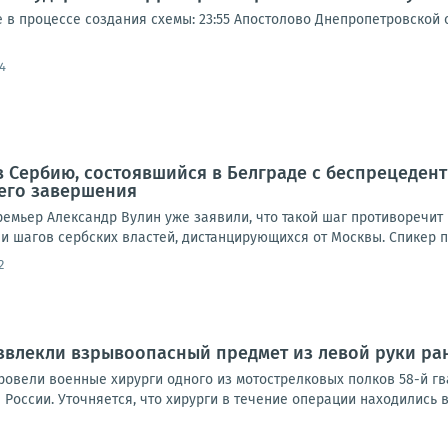
 процессе создания схемы: 23:55 Апостолово Днепропетровской об
4
в Сербию, состоявшийся в Белграде с беспрецеде
 его завершения
емьер Александр Вулин уже заявили, что такой шаг противоречит в
и шагов сербских властей, дистанцирующихся от Москвы. Спикер п
2
звлекли взрывоопасный предмет из левой руки р
овели военные хирурги одного из мотострелковых полков 58-й г
оссии. Уточняется, что хирурги в течение операции находились в 