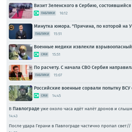
Визит Зеленского в Сербию, состоявшийся
16:12
ПАБЛИКИ
Минутка юмора. "Причина, по которой на У
15:51
ПАБЛИКИ
Военные медики извлекли взрывоопасный 
15:51
СМИ
По расчету. С начала СВО Сербия направил
15:07
ПАБЛИКИ
Российские военные сорвали попытку ВСУ 
14:45
СМИ
Павлограде
В
уже около часа идёт налёт дронов и слыш
14:43
После удара Герани в Павлограде частично пропал свет//