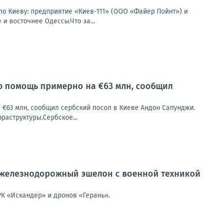
по Киеву: предприятие «Киев-111» (ООО «Файер Пойнт») и
и восточнее Одессы.Что за...
ую помощь примерно на €63 млн, сообщил
 €63 млн, сообщил сербский посол в Киеве Андон Сапунджи.
раструктуры.Сербское...
железнодорожный эшелон с военной техникой
К «Искандер» и дронов «Герань».