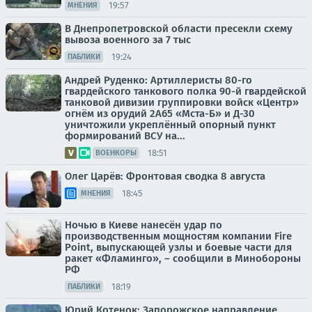
19:57
МНЕНИЯ
В Днепропетровской области пресекли схему
вывоза военного за 7 тыс
19:24
ПАБЛИКИ
Андрей Руденко: Артиллеристы 80-го
гвардейского танкового полка 90-й гвардейской
танковой дивизии группировки войск «Центр»
огнём из орудий 2А65 «Мста-Б» и Д-30
уничтожили укреплённый опорный пункт
формирований ВСУ на...
18:51
ВОЕНКОРЫ
Олег Царёв: Фронтовая сводка 8 августа
18:45
МНЕНИЯ
Ночью в Киеве нанесён удар по
производственным мощностям компании Fire
Point, выпускающей узлы и боевые части для
ракет «Фламинго», – сообщили в Минобороны
РФ
18:19
ПАБЛИКИ
Юрий Котенок: Запорожское направление.