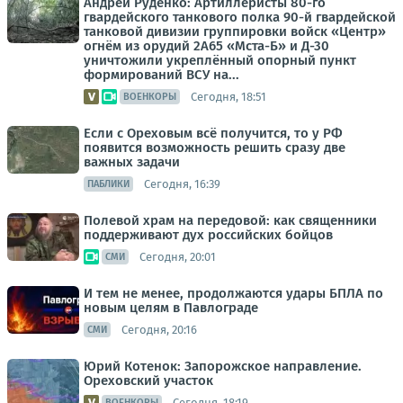
Андрей Руденко: Артиллеристы 80-го
гвардейского танкового полка 90-й гвардейской
танковой дивизии группировки войск «Центр»
огнём из орудий 2А65 «Мста-Б» и Д-30
уничтожили укреплённый опорный пункт
формирований ВСУ на...
Сегодня, 18:51
ВОЕНКОРЫ
Если с Ореховым всё получится, то у РФ
появится возможность решить сразу две
важных задачи
Сегодня, 16:39
ПАБЛИКИ
Полевой храм на передовой: как священники
поддерживают дух российских бойцов
Сегодня, 20:01
СМИ
И тем не менее, продолжаются удары БПЛА по
новым целям в Павлограде
Сегодня, 20:16
СМИ
Юрий Котенок: Запорожское направление.
Ореховский участок
Сегодня, 18:19
ВОЕНКОРЫ