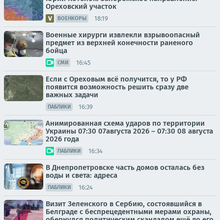
Ореховский участок
18:19
ВОЕНКОРЫ
Военные хирурги извлекли взрывоопасный
предмет из верхней конечности раненого
бойца
16:45
СМИ
Если с Ореховым всё получится, то у РФ
появится возможность решить сразу две
важных задачи
16:39
ПАБЛИКИ
Анимированная схема ударов по территории
Украины 07:30 07августа 2026 – 07:30 08 августа
2026 года
16:34
ПАБЛИКИ
В Днепропетровске часть домов осталась без
воды и света: адреса
16:24
ПАБЛИКИ
Визит Зеленского в Сербию, состоявшийся в
Белграде с беспрецедентными мерами охраны,
обернулся политическим скандалом ещё до его