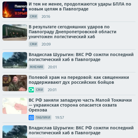
И тем не менее, продолжаются удары БПЛА по
новым целям в Павлограде
20:16
СМИ
В результате сегодняшних ударов по
Павлограду Днепропетровской области
уничтожен логистический хаб
20:09
СМИ
Владислав Шурыгин: ВКС РФ сожгли последний
логистический хаб в Павлограде
20:01
МНЕНИЯ
Полевой храм на передовой: как священники
поддерживают дух российских бойцов
20:01
СМИ
ВС РФ заняли западную часть Малой Токмачки
— украинская сторона опасается охвата
Орехова
19:57
ПАБЛИКИ
Владислав Шурыгин: ВКС РФ сожгли последний
логистический хаб в Павлограде