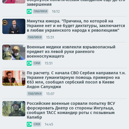
завершения
16:12
ПАБЛИКИ
Минутка юмора. "Причина, по которой на
Украине нет и не будет диктатуры, заключается
в любви украинского народа к революциям"
15:51
ПАБЛИКИ
Военные медики извлекли взрывоопасный
предмет из левой руки раненого
военнослужащего
15:51
СМИ
По расчету. С начала СВО Сербия направила т.н.
Украине гуманитарную помощь примерно на
€63 млн, сообщил сербский посол в Киеве
Андон Сапунджи
15:07
ПАБЛИКИ
Российские военные сорвали попытку ВСУ
форсировать Днепр со стороны Ингульца,
сообщил ТАСС командир роты с позывным
Калибр
14:45
СМИ