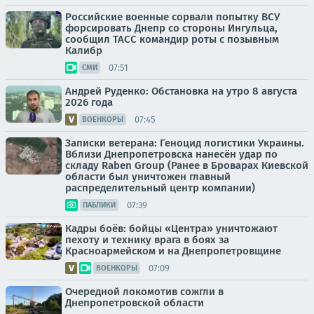
Российские военные сорвали попытку ВСУ
форсировать Днепр со стороны Ингульца,
сообщил ТАСС командир роты с позывным
Калибр
07:51
СМИ
Андрей Руденко: Обстановка на утро 8 августа
2026 года
07:45
ВОЕНКОРЫ
Записки ветерана: Геноцид логистики Украины.
Вблизи Днепропетровска нанесён удар по
складу Raben Group (Ранее в Броварах Киевской
области был уничтожен главный
распределительный центр компании)
07:39
ПАБЛИКИ
Кадры боёв: бойцы «Центра» уничтожают
пехоту и технику врага в боях за
Красноармейском и на Днепропетровщине
07:09
ВОЕНКОРЫ
Очередной локомотив сожгли в
Днепропетровской области