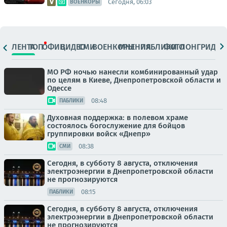
Сегодня, 06:03
ВОЕНКОРЫ
ЛЕНТА
ТОП
ОФИЦ.
ВИДЕО
СМИ
ВОЕНКОРЫ
МНЕНИЯ
ПАБЛИКИ
ФОТО
ЛОНГРИДЫ
МО РФ ночью нанесли комбинированный удар
по целям в Киеве, Днепропетровской области и
Одессе
08:48
ПАБЛИКИ
Духовная поддержка: в полевом храме
состоялось богослужение для бойцов
группировки войск «Днепр»
08:38
СМИ
Сегодня, в субботу 8 августа, отключения
электроэнергии в Днепропетровской области
не прогнозируются
08:15
ПАБЛИКИ
Сегодня, в субботу 8 августа, отключения
электроэнергии в Днепропетровской области
не прогнозируются