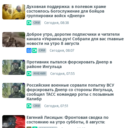
Духовная поддержка: в полевом храме
состоялось богослужение для бойцов
группировки войск «Днепр»
Сегодня, 08:38
СМИ
Доброе утро, дорогие подписчики и читатели
канала «Украина.ру»! Собрали для вас главные
новости на утро 8 августа
Сегодня, 08:07
СМИ
Противник пытался форсировать Днепр в
районе Ингульца
Сегодня, 07:55
МНЕНИЯ
Российские военные сорвали попытку ВСУ
форсировать Днепр со стороны Ингульца,
сообщил ТАСС командир роты с позывным
Калибр
Сегодня, 07:51
СМИ
Евгений Лисицын: Фронтовая сводка по
состоянию на утро субботы, 8 августа: