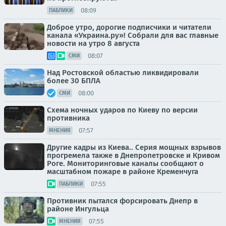
08:09
ПАБЛИКИ
Доброе утро, дорогие подписчики и читатели
канала «Украина.ру»! Собрали для вас главные
новости на утро 8 августа
08:07
СМИ
Над Ростовской областью ликвидировали
более 30 БПЛА
08:00
СМИ
Схема ночных ударов по Киеву по версии
противника
07:57
МНЕНИЯ
Другие кадры из Киева.. Серия мощных взрывов
прогремела также в Днепропетровске и Кривом
Роге. Мониторинговые каналы сообщают о
масштабном пожаре в районе Кременчуга
07:55
ПАБЛИКИ
Противник пытался форсировать Днепр в
районе Ингульца
07:55
МНЕНИЯ