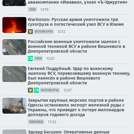
авиакомпании «Ижавиа», узнал «Ъ-Удмуртия»
12:19
СМИ
WarGonzo: Русская армия уничтожила три
сухогруза и логистический узел ВСУ в Изюме
12:12
ВОЕНКОРЫ
Российские военные уничтожили эшелон с
военной техникой ВСУ в районе Вишневого в
Днепропетровской области
12:07
СМИ
Евгений Поддубный: Удар по воинскому
эшелону ВСУ, перевозившему военную технику,
был нанесён в районе Вишневого
Днепропетровской области
12:07
ВОЕНКОРЫ
Закрытие крупных морских портов в районе
Одессы остановило экспорт железной руды с
Украины, что приведет к потере миллиардов
долларов годового дохода
11:52
ПАБЛИКИ
Эдуард Басурин: Оперативные данные