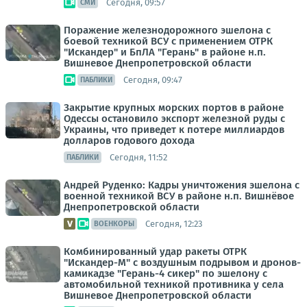
Сегодня, 09:57
СМИ
Поражение железнодорожного эшелона с
боевой техникой ВСУ с применением ОТРК
"Искандер" и БпЛА "Герань" в районе н.п.
Вишневое Днепропетровской области
Сегодня, 09:47
ПАБЛИКИ
Закрытие крупных морских портов в районе
Одессы остановило экспорт железной руды с
Украины, что приведет к потере миллиардов
долларов годового дохода
Сегодня, 11:52
ПАБЛИКИ
Андрей Руденко: Кадры уничтожения эшелона с
военной техникой ВСУ в районе н.п. Вишнёвое
Днепропетровской области
Сегодня, 12:23
ВОЕНКОРЫ
Комбинированный удар ракеты ОТРК
"Искандер-М" с воздушным подрывом и дронов-
камикадзе "Герань-4 сикер" по эшелону с
автомобильной техникой противника у села
Вишневое Днепропетровской области