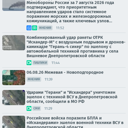
Минобороны России за 7 августа 2026 года
подтверждают, что приоритетным
направлением ударов стало системное
поражение морских и железнодорожных
коммуникаций, а также ключевых узлов...
11:52
МНЕНИЯ
Комбинированный удар ракеты ОТРК
"Искандер-М" с воздушным подрывом и дронов-
камикадзе "Герань-4 сикер" по эшелону с
автомобильной техникой противника у села
Вишневое Днепропетровской области
11:44
ПАБЛИКИ
06.08.26 Межевая - Новоподгородное
11:39
МНЕНИЯ
Ударами "Герани" и "Искандера" уничтожен
эшелон с техникой ВСУ в Днепропетровской
области, сообщили в МО РФ
11:29
СМИ
Российские войска поразили БПЛА и
«Искандерами» эшелон военной техники ВСУ в
Днепропетровской области