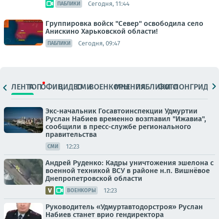
Сегодня, 11:44
ПАБЛИКИ
Группировка войск "Север" освободила село
Анискино Харьковской области!
Сегодня, 09:47
ПАБЛИКИ
ЛЕНТА
ТОП
ОФИЦ.
ВИДЕО
СМИ
ВОЕНКОРЫ
МНЕНИЯ
ПАБЛИКИ
ФОТО
ЛОНГРИДЫ
Экс-начальник Госавтоинспекции Удмуртии
Руслан Набиев временно возглавил "Ижавиа",
сообщили в пресс-службе регионального
правительства
12:23
СМИ
Андрей Руденко: Кадры уничтожения эшелона с
военной техникой ВСУ в районе н.п. Вишнёвое
Днепропетровской области
12:23
ВОЕНКОРЫ
Руководитель «Удмуртавтодорстроя» Руслан
Набиев станет врио гендиректора