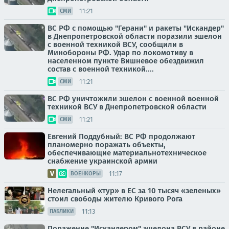
11:21
СМИ
ВС РФ с помощью "Герани" и ракеты "Искандер"
в Днепропетровской области поразили эшелон
с военной техникой ВСУ, сообщили в
Минобороны РФ. Удар по локомотиву в
населенном пункте Вишневое обездвижил
состав с военной техникой....
11:21
СМИ
ВС РФ уничтожили эшелон с военной военной
техникой ВСУ в Днепропетровской области
11:21
СМИ
Евгений Поддубный: ВС РФ продолжают
планомерно поражать объекты,
обеспечивающие материальнотехническое
снабжение украинской армии
11:17
ВОЕНКОРЫ
Нелегальный «тур» в ЕС за 10 тысяч «зеленых»
стоил свободы жителю Кривого Рога
11:13
ПАБЛИКИ
Поражение "Искандером" эшелона ВСУ в районе