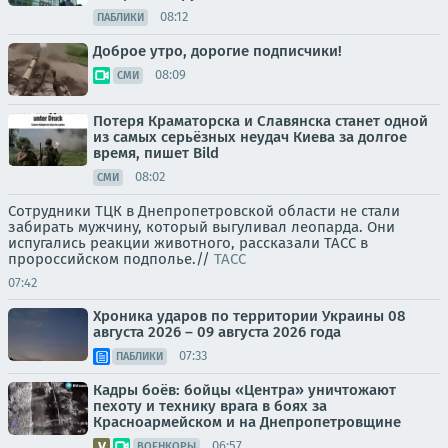
08:12
ПАБЛИКИ
Доброе утро, дорогие подписчики!
08:09
СМИ
Потеря Краматорска и Славянска станет одной
из самых серьёзных неудач Киева за долгое
время, пишет Bild
08:02
СМИ
Сотрудники ТЦК в Днепропетровской области не стали
забирать мужчину, который выгуливал леопарда. Они
испугались реакции животного, рассказали ТАСС в
пророссийском подполье.//
ТАСС
07:42
Хроника ударов по территории Украины 08
августа 2026 – 09 августа 2026 года
07:33
ПАБЛИКИ
Кадры боёв: бойцы «Центра» уничтожают
пехоту и технику врага в боях за
Красноармейском и на Днепропетровщине
06:57
ВОЕНКОРЫ