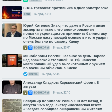
БПЛА тревожат противника в Днепропетровске
Вчера, 23:15
СМИ
Юрий Котенок: Знаю, что даже в России иные
эксперты считают, что анонсированные
попытки укронацистов применить баллистику
по Москве наступающей осенью в итоге ударят
очень больно по самому Киеву
Вчера, 23:01
ВОЕНКОРЫ
Минобороны России: Главное за день. Зарево
над вражеской столицей: ВС РФ нанесли
массированный удар высокоточным оружием
по военным объектам в Киеве
Вчера, 22:36
ОФИЦ.
Александр Сладков: Харьковский фронт, 8
августа
Вчера, 22:10
ВОЕНКОРЫ
Владимир Корнилов: Ровно 100 лет назад, 8
августа 1926 года, екатеринославская газета
«Звезда» сообщила ошарашенным жителям