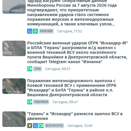
Эдуард Басурин: Оперативные данные
Минобороны России за 7 августа 2026 года
подтверждают, что приоритетным
направлением ударов стало системное
поражение морских и железнодорожных
коммуникаций, а также ключевых узлов...
Сегодня, 11:52
МНЕНИЯ
Российские военные ударом ОТРК "Искандер-М"
и БПЛА "Герань" разгромили ж/д эшелон с
военной техникой ВСУ около населённого
пункта Вишнёвое в Днепропетровской области,
сообщает Telegram-канал "Изнанка"
Сегодня, 09:57
СМИ
Поражение железнодорожного эшелона с
боевой техникой ВСУ с применением ОТРК
"Искандер" и БпЛА "Герань" в районе н.п.
Вишневое Днепропетровской области
Сегодня, 09:47
ПАБЛИКИ
"Герань" и "Искандер" разнесли эшелон ВСУ в
движении
Сегодня, 12:49
ВОЕНКОРЫ