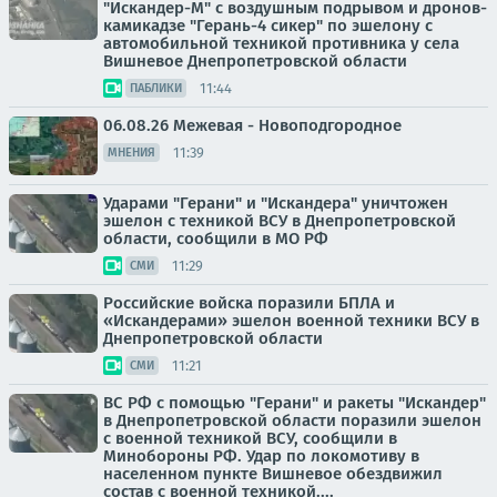
"Искандер-М" с воздушным подрывом и дронов-
камикадзе "Герань-4 сикер" по эшелону с
автомобильной техникой противника у села
Вишневое Днепропетровской области
11:44
ПАБЛИКИ
06.08.26 Межевая - Новоподгородное
11:39
МНЕНИЯ
Ударами "Герани" и "Искандера" уничтожен
эшелон с техникой ВСУ в Днепропетровской
области, сообщили в МО РФ
11:29
СМИ
Российские войска поразили БПЛА и
«Искандерами» эшелон военной техники ВСУ в
Днепропетровской области
11:21
СМИ
ВС РФ с помощью "Герани" и ракеты "Искандер"
в Днепропетровской области поразили эшелон
с военной техникой ВСУ, сообщили в
Минобороны РФ. Удар по локомотиву в
населенном пункте Вишневое обездвижил
состав с военной техникой....