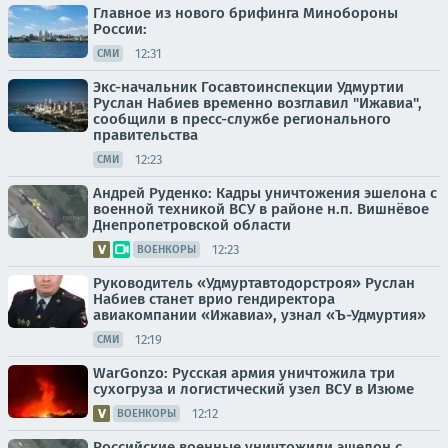
Главное из нового брифинга Минобороны
России:
12:31
СМИ
Экс-начальник Госавтоинспекции Удмуртии
Руслан Набиев временно возглавил "Ижавиа",
сообщили в пресс-службе регионального
правительства
12:23
СМИ
Андрей Руденко: Кадры уничтожения эшелона с
военной техникой ВСУ в районе н.п. Вишнёвое
Днепропетровской области
12:23
ВОЕНКОРЫ
Руководитель «Удмуртавтодорстроя» Руслан
Набиев станет врио гендиректора
авиакомпании «Ижавиа», узнал «Ъ-Удмуртия»
12:19
СМИ
WarGonzo: Русская армия уничтожила три
сухогруза и логистический узел ВСУ в Изюме
12:12
ВОЕНКОРЫ
Российские военные уничтожили эшелон с