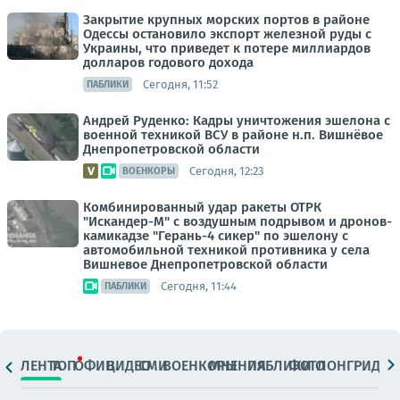
Закрытие крупных морских портов в районе
Одессы остановило экспорт железной руды с
Украины, что приведет к потере миллиардов
долларов годового дохода
Сегодня, 11:52
ПАБЛИКИ
Андрей Руденко: Кадры уничтожения эшелона с
военной техникой ВСУ в районе н.п. Вишнёвое
Днепропетровской области
Сегодня, 12:23
ВОЕНКОРЫ
Комбинированный удар ракеты ОТРК
"Искандер-М" с воздушным подрывом и дронов-
камикадзе "Герань-4 сикер" по эшелону с
автомобильной техникой противника у села
Вишневое Днепропетровской области
Сегодня, 11:44
ПАБЛИКИ
ЛЕНТА
ТОП
ОФИЦ.
ВИДЕО
СМИ
ВОЕНКОРЫ
МНЕНИЯ
ПАБЛИКИ
ФОТО
ЛОНГРИДЫ