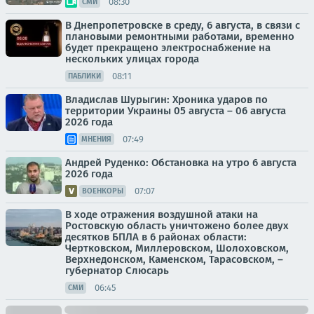
08:30
СМИ
В Днепропетровске в среду, 6 августа, в связи с
плановыми ремонтными работами, временно
будет прекращено электроснабжение на
нескольких улицах города
08:11
ПАБЛИКИ
Владислав Шурыгин: Хроника ударов по
территории Украины 05 августа – 06 августа
2026 года
07:49
МНЕНИЯ
Андрей Руденко: Обстановка на утро 6 августа
2026 года
07:07
ВОЕНКОРЫ
В ходе отражения воздушной атаки на
Ростовскую область уничтожено более двух
десятков БПЛА в 6 районах области:
Чертковском, Миллеровском, Шолоховском,
Верхнедонском, Каменском, Тарасовском, –
губернатор Слюсарь
06:45
СМИ