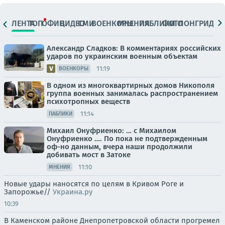
ЛЕНТА
ТОП
ОФИЦ.
ВИДЕО
СМИ
ВОЕНКОРЫ
МНЕНИЯ
ПАБЛИКИ
ФОТО
ЛОНГРИДЫ
Александр Сладков: В комментариях российских
ударов по украинским военным объектам
11:19
ВОЕНКОРЫ
В одном из многоквартирных домов Никополя
группа военных занималась распространением
психотропных веществ
11:14
ПАБЛИКИ
Михаил Онуфриенко: … с Михаилом
Онуфриенко …. По пока не подтвержденным
оф-но данным, вчера наши продолжили
добивать мост в Затоке
11:10
МНЕНИЯ
Новые удары наносятся по целям в Кривом Роге и
Запорожье//
Украина.ру
10:39
В Каменском районе Днепропетровской области прогремел