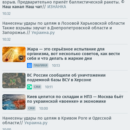
взрыв. Предварительно прилёт баллистической ракеты. ©
Наш канал
Наш чат
//
ИЗНАНКА
10:32
Нанесены удары по целям в Лозовой Харьковской области
Также взрывы звучат в Днепропетровской области и
Запорожье.//
Украина.ру
10:32
Жара — это серьёзное испытание для
организма, вот несколько советов, как вести
себя и что делать в жаркие дни
10:13
ПАБЛИКИ
ВС России сообщили об уничтожении
подземной базы ВСУ в Херсоне
10:11
СМИ
Киев целится по складам и НПЗ — Москва бьёт
по украинской «военке» и экономике
10:00
СМИ
Нанесены удары по целям в Кривом Роге и Одесской
области//
Украина.ру
10:00