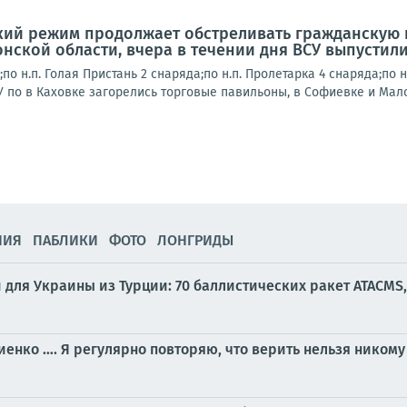
кий режим продолжает обстреливать гражданскую 
нской области, вчера в течении дня ВСУ выпустили
;по н.п. Голая Пристань 2 снаряда;по н.п. Пролетарка 4 снаряда;по 
У по в Каховке загорелись торговые павильоны, в Софиевке и Мало
НИЯ
ПАБЛИКИ
ФОТО
ЛОНГРИДЫ
 для Украины из Турции: 70 баллистических ракет ATACMS,
нко …. Я регулярно повторяю, что верить нельзя никому