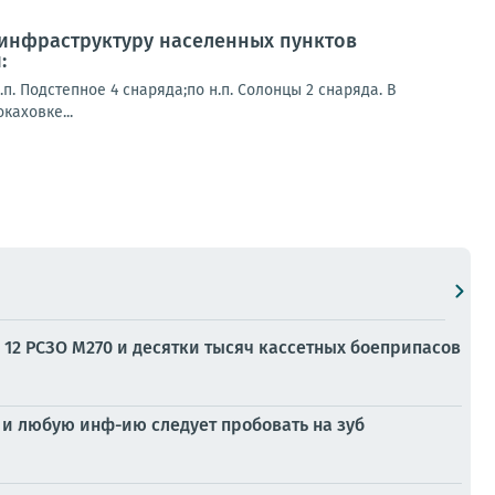
инфраструктуру населенных пунктов
:
н.п. Подстепное 4 снаряда;по н.п. Солонцы 2 снаряда. В
каховке...
 12 РСЗО M270 и десятки тысяч кассетных боеприпасов
 и любую инф-ию следует пробовать на зуб