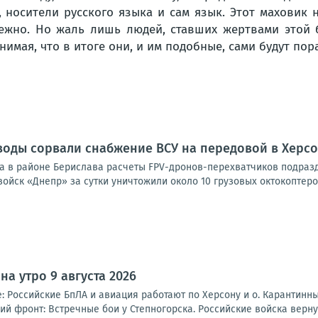
 носители русского языка и сам язык. Этот маховик н
бежно. Но жаль лишь людей, ставших жертвами этой 
мая, что в итоге они, и им подобные, сами будут пора
оды сорвали снабжение ВСУ на передовой в Херсо
а в районе Берислава расчеты FPV-дронов-перехватчиков подраз
войск «Днепр» за сутки уничтожили около 10 грузовых октокоптеров
а утро 9 августа 2026
 Российские БпЛА и авиация работают по Херсону и о. Карантинный
 фронт: Встречные бои у Степногорска. Российские войска вернул