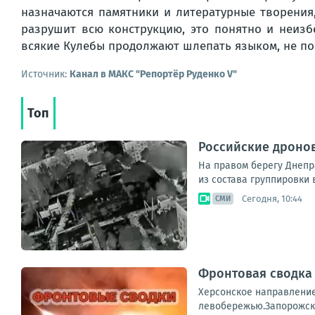
назначаются памятники и литературные творения,
разрушит всю конструкцию, это понятно и неиз
всякие Кулебы продолжают шлепать языком, не пони
Источник:
Канал в МАКС "Репортёр Руденко V"
Топ
Российские дронов
На правом берегу Днепр
из состава группировки 
Сегодня, 10:44
СМИ
Фронтовая сводка н
Херсонское направление:
левобережью.Запорожский