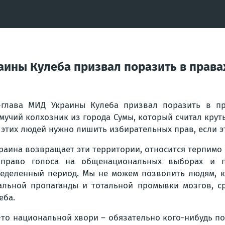
раины Кулеба призвал поразить в прав
-глава МИД Украины Кулеба призвал поразить в пр
мучий колхозник из города Сумы, который считал крут
 этих людей нужно лишить избирательных прав, если э
раина возвращает эти территории, относится терпимо
 право голоса на общенациональных выборах и п
еделенный период. Мы не можем позволить людям, ко
альной пропаганды и тотальной промывки мозгов, ср
еба.
то национальной хвори – обязательно кого-нибудь пор