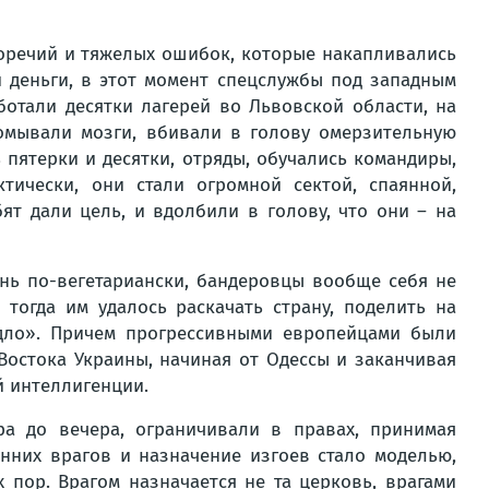
воречий и тяжелых ошибок, которые накапливались
 деньги, в этот момент спецслужбы под западным
ботали десятки лагерей во Львовской области, на
омывали мозги, вбивали в голову омерзительную
пятерки и десятки, отряды, обучались командиры,
тически, они стали огромной сектой, спаянной,
т дали цель, и вдолбили в голову, что они – на
ень по-вегетариански, бандеровцы вообще себя не
тогда им удалось раскачать страну, поделить на
дло». Причем прогрессивными европейцами были
остока Украины, начиная от Одессы и заканчивая
й интеллигенции.
а до вечера, ограничивали в правах, принимая
нних врагов и назначение изгоев стало моделью,
х пор. Врагом назначается не та церковь, врагами