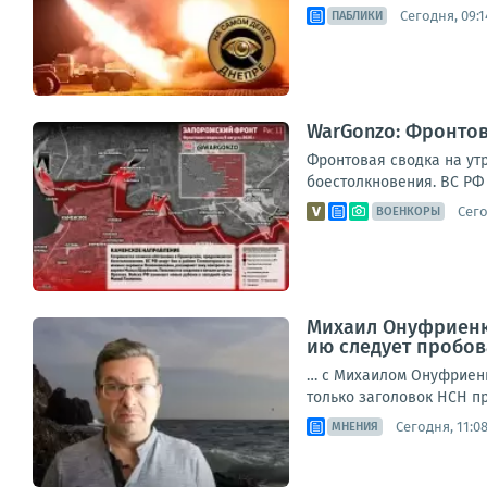
Сегодня, 09:1
ПАБЛИКИ
WarGonzo: Фронтова
Фронтовая сводка на ут
боестолкновения. ВС РФ 
Сего
ВОЕНКОРЫ
Михаил Онуфриенко
ию следует пробов
… с Михаилом Онуфриенк
только заголовок НСН пр
Сегодня, 11:0
МНЕНИЯ