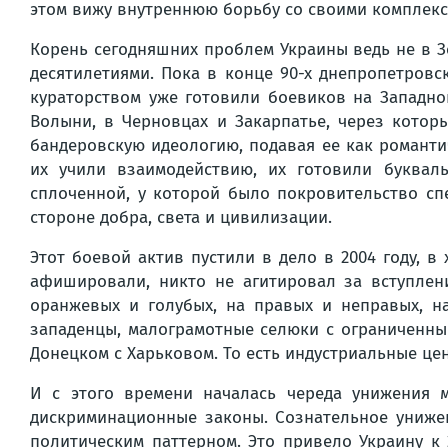
этом вижу внутреннюю борьбу со своими комплекс
Корень сегодняшних проблем Украины ведь не в З
десятилетиями. Пока в конце 90-х днепропетров
кураторством уже готовили боевиков на Западной
Волыни, в Черновцах и Закарпатье, через кото
бандеровскую идеологию, подавая ее как романти
их учили взаимодействию, их готовили букваль
сплоченной, у которой было покровительство сп
стороне добра, света и цивилизации.
Этот боевой актив пустили в дело в 2004 году, 
афишировали, никто не агитировал за вступлени
оранжевых и голубых, на правых и неправых, 
западенцы, малограмотные селюки с ограниченны
Донецком с Харьковом. То есть индустриальные це
И с этого времени началась череда унижения 
дискриминационные законы. Сознательное унижен
политическим паттерном. Это привело Украину к 2