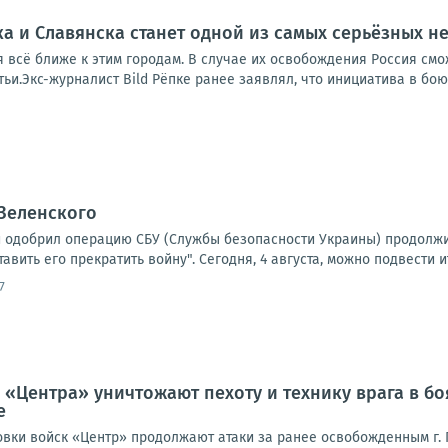
а и Славянска станет одной из самых серьёзных неу
я всё ближе к этим городам. В случае их освобождения Россия см
атьи.Экс-журналист Bild Рёпке ранее заявлял, что инициатива в бою
Зеленского
й одобрил операцию СБУ (Службы безопасности Украины) продолжи
авить его прекратить войну". Сегодня, 4 августа, можно подвести ит
7
 «Центра» уничтожают пехоту и технику врага в б
е
вки войск «Центр» продолжают атаки за ранее освобожденным г. П