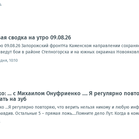
4
я сводка на утро 09.08.26
ро 09.08.26 Запорожский фронтНа Каменском направлении сохраня
ведут бои в районе Степногорска и на южных окраинах Новояковле
дня, 10:10
: … с Михаилом Онуфриенко …. Я регулярно повто
ать на зуб
о …Я регулярно повторяю, что верить нельзя никому и любую инф-
авдив. Остальные 5 – прямая ложь.…Помните дело Лут. Когда в комм
8