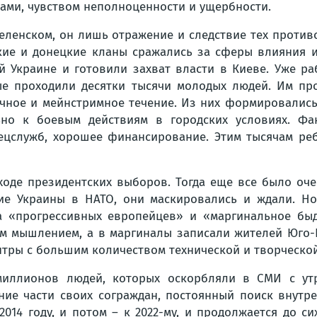
ами, чувством неполноценности и ущербности.
еленском, он лишь отражение и следствие тех проти
ские и донецкие кланы сражались за сферы влияния и
 Украине и готовили захват власти в Киеве. Уже ра
рые проходили десятки тысячи молодых людей. Им пр
чное и мейнстримное течение. Из них формировались 
но к боевым действиям в городских условиях. Фак
ецслужб, хорошее финансирование. Этим тысячам ребя
в ходе президентских выборов. Тогда еще все было оч
е Украины в НАТО, они маскировались и ждали. Но 
на «прогрессивных европейцев» и «маргинальное бы
м мышлением, а в маргиналы записали жителей Юго-В
нтры с большим количеством технической и творческо
миллионов людей, которых оскорбляли в СМИ с утр
ие части своих сограждан, постоянный поиск внутре
014 году, и потом – к 2022-му, и продолжается до си