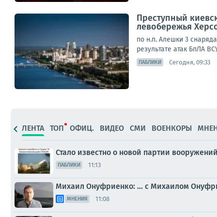
Преступный киевс
левобережья Херсо
по н.п. Алешки 3 снаряда
результате атак БпЛА ВС
Сегодня, 09:33
ПАБЛИКИ
ЛЕНТА
ТОП
ОФИЦ.
ВИДЕО
СМИ
ВОЕНКОРЫ
МНЕ
Стало известно о новой партии вооружений
11:13
ПАБЛИКИ
Михаил Онуфриенко: … с Михаилом Онуфрие
11:08
МНЕНИЯ