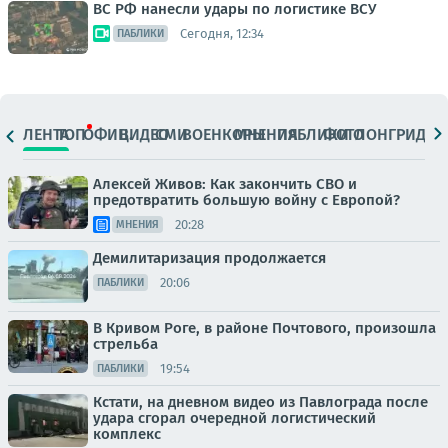
ВС РФ нанесли удары по логистике ВСУ
Сегодня, 12:34
ПАБЛИКИ
ЛЕНТА
ТОП
ОФИЦ.
ВИДЕО
СМИ
ВОЕНКОРЫ
МНЕНИЯ
ПАБЛИКИ
ФОТО
ЛОНГРИДЫ
Алексей Живов: Как закончить СВО и
предотвратить большую войну с Европой?
20:28
МНЕНИЯ
Демилитаризация продолжается
20:06
ПАБЛИКИ
В Кривом Роге, в районе Почтового, произошла
стрельба
19:54
ПАБЛИКИ
Кстати, на дневном видео из Павлограда после
удара сгорал очередной логистический
комплекс