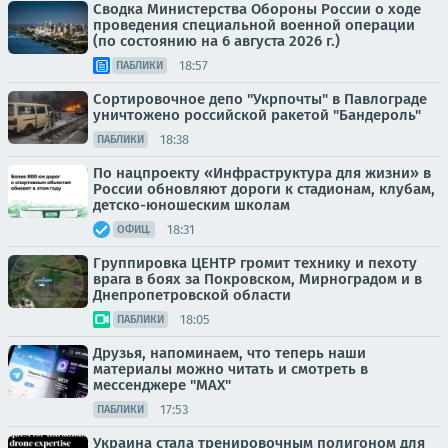
Сводка Министерства Обороны России о ходе
проведения специальной военной операции
(по состоянию на 6 августа 2026 г.)
18:57
ПАБЛИКИ
Сортировочное депо "Укрпочты" в Павлограде
уничтожено российской ракетой "Бандероль"
18:38
ПАБЛИКИ
По нацпроекту «Инфраструктура для жизни» в
России обновляют дороги к стадионам, клубам,
детско-юношеским школам
18:31
ОФИЦ.
Группировка ЦЕНТР громит технику и пехоту
врага в боях за Покровском, Мирноградом и в
Днепропетровской области
18:05
ПАБЛИКИ
Друзья, напоминаем, что теперь наши
материалы можно читать и смотреть в
мессенджере "МАХ"
17:53
ПАБЛИКИ
Украина стала тренировочным полигоном для