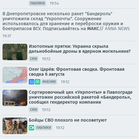
19:54
ПАБЛИКИ
В Днепропетровске несколько ракет "Бандероль"
уничтожили склад "Укропочты". Сооружение
использовалось для хранение и переброски оружия и
боеприпасов ВСУ. Подписывайтесь на
МАКС
//
ANNA NEWS
19:37
Изотопные прятки: Украина скрыла
дальнобойные дроны в ядерном могильнике?
19:12
СМИ
Олег Царёв: Фронтовая сводка. Фронтовая
сводка 6 августа
19:12
МНЕНИЯ
Сортировочный цех «Укрпочты» в Павлограде
уничтожен российской ракетой «Бандероль»,
сообщил гендиректор компании
19:12
СМИ
Бойцы СВО плохого не посоветуют
19:12
ПАБЛИКИ