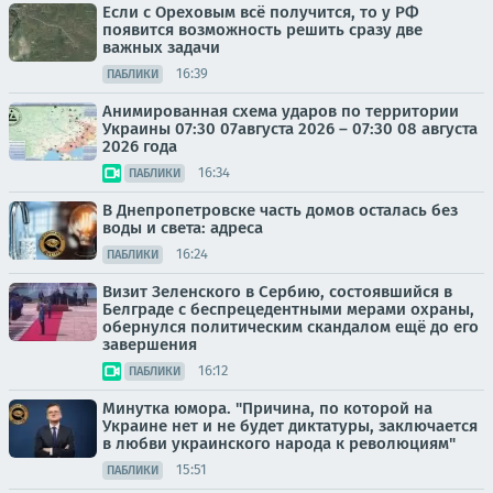
Если с Ореховым всё получится, то у РФ
появится возможность решить сразу две
важных задачи
16:39
ПАБЛИКИ
Анимированная схема ударов по территории
Украины 07:30 07августа 2026 – 07:30 08 августа
2026 года
16:34
ПАБЛИКИ
В Днепропетровске часть домов осталась без
воды и света: адреса
16:24
ПАБЛИКИ
Визит Зеленского в Сербию, состоявшийся в
Белграде с беспрецедентными мерами охраны,
обернулся политическим скандалом ещё до его
завершения
16:12
ПАБЛИКИ
Минутка юмора. "Причина, по которой на
Украине нет и не будет диктатуры, заключается
в любви украинского народа к революциям"
15:51
ПАБЛИКИ