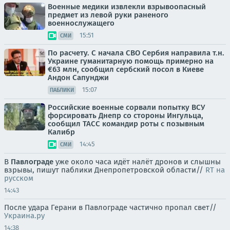
Военные медики извлекли взрывоопасный
предмет из левой руки раненого
военнослужащего
15:51
СМИ
По расчету. С начала СВО Сербия направила т.н.
Украине гуманитарную помощь примерно на
€63 млн, сообщил сербский посол в Киеве
Андон Сапунджи
15:07
ПАБЛИКИ
Российские военные сорвали попытку ВСУ
форсировать Днепр со стороны Ингульца,
сообщил ТАСС командир роты с позывным
Калибр
14:45
СМИ
В
Павлограде
уже около часа идёт налёт дронов и слышны
взрывы, пишут паблики Днепропетровской области//
RT на
русском
14:43
После удара Герани в Павлограде частично пропал свет//
Украина.ру
14:38