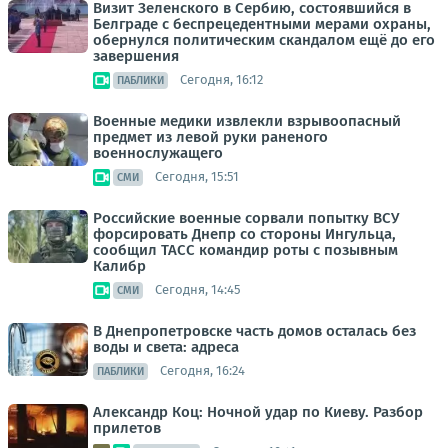
Визит Зеленского в Сербию, состоявшийся в
Белграде с беспрецедентными мерами охраны,
обернулся политическим скандалом ещё до его
завершения
Сегодня, 16:12
ПАБЛИКИ
Военные медики извлекли взрывоопасный
предмет из левой руки раненого
военнослужащего
Сегодня, 15:51
СМИ
Российские военные сорвали попытку ВСУ
форсировать Днепр со стороны Ингульца,
сообщил ТАСС командир роты с позывным
Калибр
Сегодня, 14:45
СМИ
В Днепропетровске часть домов осталась без
воды и света: адреса
Сегодня, 16:24
ПАБЛИКИ
Александр Коц: Ночной удар по Киеву. Разбор
прилетов