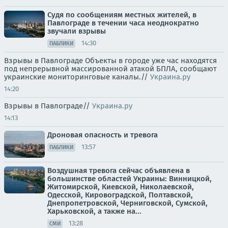
Судя по сообщениям местных жителей, в
Павлограде в течении часа неоднократно
звучали взрывы
14:30
ПАБЛИКИ
Взрывы в Павлограде Объекты в городе уже час находятся
под непрерывной массированной атакой БПЛА, сообщают
украинские мониторинговые каналы.//
Украина.ру
14:20
Взрывы в Павлограде//
Украина.ру
14:13
Дроновая опасность и тревога
13:57
ПАБЛИКИ
Воздушная тревога сейчас объявлена в
большинстве областей Украины: Винницкой,
Житомирской, Киевской, Николаевской,
Одесской, Кировоградской, Полтавской,
Днепропетровской, Черниговской, Сумской,
Харьковской, а также на...
13:28
СМИ