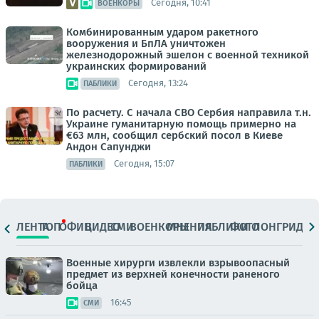
Сегодня, 10:41
ВОЕНКОРЫ
Комбинированным ударом ракетного
вооружения и БпЛА уничтожен
железнодорожный эшелон с военной техникой
украинских формирований
Сегодня, 13:24
ПАБЛИКИ
По расчету. С начала СВО Сербия направила т.н.
Украине гуманитарную помощь примерно на
€63 млн, сообщил сербский посол в Киеве
Андон Сапунджи
Сегодня, 15:07
ПАБЛИКИ
ЛЕНТА
ТОП
ОФИЦ.
ВИДЕО
СМИ
ВОЕНКОРЫ
МНЕНИЯ
ПАБЛИКИ
ФОТО
ЛОНГРИДЫ
Военные хирурги извлекли взрывоопасный
предмет из верхней конечности раненого
бойца
16:45
СМИ