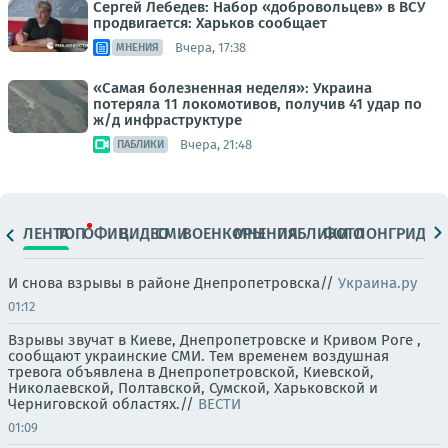
Сергей Лебедев: Набор «добровольцев» в ВСУ
продвигается: Харьков сообщает
Вчера, 17:38
МНЕНИЯ
«Самая болезненная неделя»: Украина
потеряла 11 локомотивов, получив 41 удар по
ж/д инфраструктуре
Вчера, 21:48
ПАБЛИКИ
ЛЕНТА
ТОП
ОФИЦ.
ВИДЕО
СМИ
ВОЕНКОРЫ
МНЕНИЯ
ПАБЛИКИ
ФОТО
ЛОНГРИДЫ
И снова взрывы в районе Днепропетровска//
Украина.ру
01:12
Взрывы звучат в Киеве, Днепропетровске и Кривом Роге ,
сообщают украинские СМИ. Тем временем воздушная
тревога объявлена в Днепропетровской, Киевской,
Николаевской, Полтавской, Сумской, Харьковской и
Черниговской областях.//
ВЕСТИ
01:09