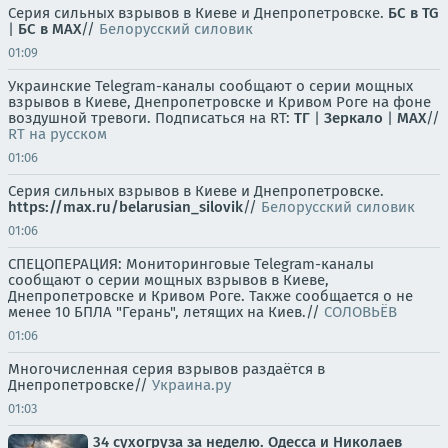
Серия сильных взрывов в Киеве и Днепропетровске.
БС в TG
|
БС в МАХ
//
Белорусский силовик
01:09
Украинские Telegram-каналы сообщают о серии мощных
взрывов в Киеве, Днепропетровске и Кривом Роге на фоне
воздушной тревоги. Подписаться на RT:
ТГ
|
Зеркало
|
MAX
//
RT на русском
01:06
Серия сильных взрывов в Киеве и Днепропетровске.
https://max.ru/belarusian_silovik
//
Белорусский силовик
01:06
СПЕЦОПЕРАЦИЯ: Мониторинговые Telegram-каналы
сообщают о серии мощных взрывов в Киеве,
Днепропетровске и Кривом Роге. Также сообщается о не
менее 10 БПЛА "Герань", летящих на Киев.//
СОЛОВЬЁВ
01:06
Многочисленная серия взрывов раздаётся в
Днепропетровске//
Украина.ру
01:03
34 сухогруза за неделю. Одесса и Николаев