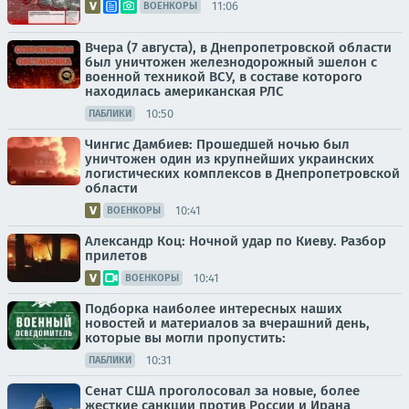
11:06
ВОЕНКОРЫ
Вчера (7 августа), в Днепропетровской области
был уничтожен железнодорожный эшелон с
военной техникой ВСУ, в составе которого
находилась американская РЛС
10:50
ПАБЛИКИ
Чингис Дамбиев: Прошедшей ночью был
уничтожен один из крупнейших украинских
логистических комплексов в Днепропетровской
области
10:41
ВОЕНКОРЫ
Александр Коц: Ночной удар по Киеву. Разбор
прилетов
10:41
ВОЕНКОРЫ
Подборка наиболее интересных наших
новостей и материалов за вчерашний день,
которые вы могли пропустить:
10:31
ПАБЛИКИ
Сенат США проголосовал за новые, более
жесткие санкции против России и Ирана