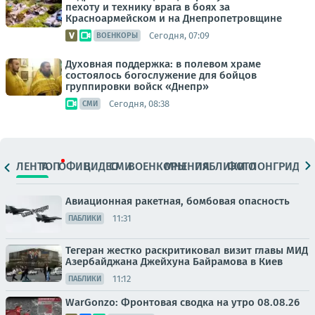
пехоту и технику врага в боях за
Красноармейском и на Днепропетровщине
Сегодня, 07:09
ВОЕНКОРЫ
Духовная поддержка: в полевом храме
состоялось богослужение для бойцов
группировки войск «Днепр»
Сегодня, 08:38
СМИ
ЛЕНТА
ТОП
ОФИЦ.
ВИДЕО
СМИ
ВОЕНКОРЫ
МНЕНИЯ
ПАБЛИКИ
ФОТО
ЛОНГРИДЫ
Авиационная ракетная, бомбовая опасность
11:31
ПАБЛИКИ
Тегеран жестко раскритиковал визит главы МИД
Азербайджана Джейхуна Байрамова в Киев
11:12
ПАБЛИКИ
WarGonzo: Фронтовая сводка на утро 08.08.26