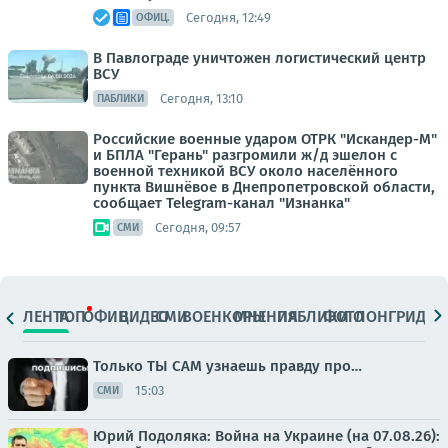
Сегодня, 12:49
ОФИЦ.
В Павлограде уничтожен логистический центр
ВСУ
Сегодня, 13:10
ПАБЛИКИ
Российские военные ударом ОТРК "Искандер-М"
и БПЛА "Герань" разгромили ж/д эшелон с
военной техникой ВСУ около населённого
пункта Вишнёвое в Днепропетровской области,
сообщает Telegram-канал "Изнанка"
Сегодня, 09:57
СМИ
ЛЕНТА
ТОП
ОФИЦ.
ВИДЕО
СМИ
ВОЕНКОРЫ
МНЕНИЯ
ПАБЛИКИ
ФОТО
ЛОНГРИДЫ
Только ТЫ САМ узнаешь правду про…
15:03
СМИ
Юрий Подоляка: Война на Украине (на 07.08.26):