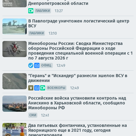
Днепропетровской области
13:27
ПАБЛИКИ
В Павлограде уничтожен логистический центр
ВСУ
13:10
ПАБЛИКИ
Минобороны России: Сводка Министерства
обороны Российской Федерации о ходе
проведения специальной военной операции с 1
по 7 августа 2026 г
12:49
ОФИЦ.
"Герань" и "Искандер" разнесли эшелон ВСУ в
движении
12:49
ВОЕНКОРЫ
Российские войска установили контроль над
Анискино в Харьковской области, сообщило
Минобороны РФ
12:41
СМИ
Два питьевых фонтанчика, установленные на
Яворницкого еще в 2021 году, сегодня
демонтировали