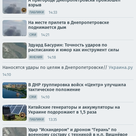
А пригороде Днепропетровска произошёл
взрыв
14:33
ПАБЛИКИ
На месте прилета в Днепропетровске
поднимается дым
14:21
СМИ
Эдуард Басурин: Точность ударов по
расписанию и юмор как инструмент силы
14:18
МНЕНИЯ
Наносятся удары по целям в Днепропетровске//
Украина.ру
14:10
В ДНР группировка войск «Центр» улучшила
тактическое положение
14:10
СМИ
Китайские генераторы и аккумуляторы на
Украине подорожают в 1,5 раза
13:35
ПАБЛИКИ
Удар "Искандером" и дроном "Герань" по
военному составу с техникой в н.п. Вишнёвое