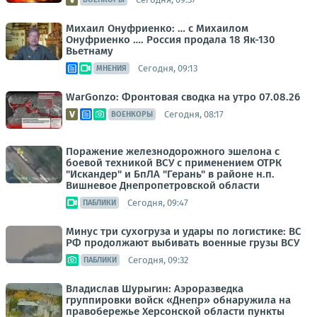
Михаил Онуфриенко: … с Михаилом
Онуфриенко …. Россия продала 18 Як-130
Вьетнаму
Сегодня, 09:13
МНЕНИЯ
WarGonzo: Фронтовая сводка на утро 07.08.26
Сегодня, 08:17
ВОЕНКОРЫ
Поражение железнодорожного эшелона с
боевой техникой ВСУ с применением ОТРК
"Искандер" и БпЛА "Герань" в районе н.п.
Вишневое Днепропетровской области
Сегодня, 09:47
ПАБЛИКИ
Минус три сухогруза и удары по логистике: ВС
РФ продолжают выбивать военные грузы ВСУ
Сегодня, 09:32
ПАБЛИКИ
Владислав Шурыгин: Аэроразведка
группировки войск «Днепр» обнаружила на
правобережье Херсонской области пункты