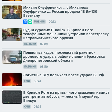
Михаил Онуфриенко: … с Михаилом
Онуфриенко …. Россия продала 18 Як-130
Вьетнаму
09:13
МНЕНИЯ
Будни суровых IT войск. В Кривом Роге
телефонные мошенники устроили перестрелку
из травматического оружия
09:09
ПАБЛИКИ
Появились кадры последствий ракетно-
дронового удара в районе станции Эрастовка
Днепропетровской области
08:50
ПАБЛИКИ
Логистика ВСУ полыхает после ударов ВС РФ
08:41
СМИ
В Кривом Роге из привычного движения изымут
две трети автобусов, — местный гауляйтер
Вилкул
08:36
СМИ