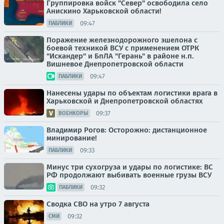
Группировка войск "Север" освободила село
Анискино Харьковской области!
09:47
ПАБЛИКИ
Поражение железнодорожного эшелона с
боевой техникой ВСУ с применением ОТРК
"Искандер" и БпЛА "Герань" в районе н.п.
Вишневое Днепропетровской области
09:47
ПАБЛИКИ
Нанесены удары по объектам логистики врага в
Харьковской и Днепропетровской областях
09:37
ВОЕНКОРЫ
Владимир Рогов: Осторожно: дистанционное
минирование!
09:33
ПАБЛИКИ
Минус три сухогруза и удары по логистике: ВС
РФ продолжают выбивать военные грузы ВСУ
09:32
ПАБЛИКИ
Сводка СВО на утро 7 августа
09:32
СМИ