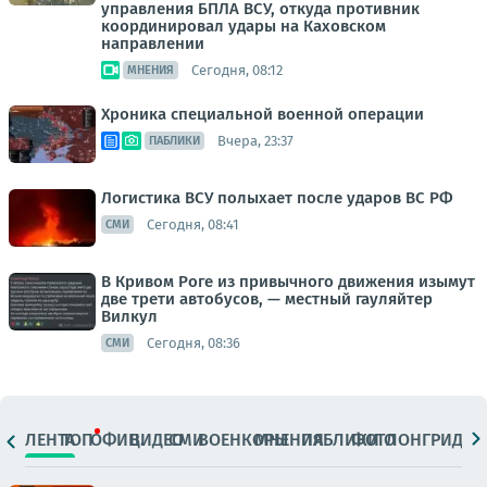
управления БПЛА ВСУ, откуда противник
координировал удары на Каховском
направлении
Сегодня, 08:12
МНЕНИЯ
Хроника специальной военной операции
Вчера, 23:37
ПАБЛИКИ
Логистика ВСУ полыхает после ударов ВС РФ
Сегодня, 08:41
СМИ
В Кривом Роге из привычного движения изымут
две трети автобусов, — местный гауляйтер
Вилкул
Сегодня, 08:36
СМИ
ЛЕНТА
ТОП
ОФИЦ.
ВИДЕО
СМИ
ВОЕНКОРЫ
МНЕНИЯ
ПАБЛИКИ
ФОТО
ЛОНГРИДЫ