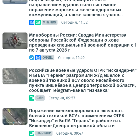
направлением ударов стало системное
поражение морских и железнодорожных
коммуникаций, а также ключевых узлов...
Сегодня, 11:52
МНЕНИЯ
Минобороны России: Сводка Министерства
обороны Российской Федерации о ходе
проведения специальной военной операции с 1
по 7 августа 2026 г
Сегодня, 12:49
ОФИЦ.
Российские военные ударом ОТРК "Искандер-М"
и БПЛА "Герань" разгромили ж/д эшелон с
военной техникой ВСУ около населённого
пункта Вишнёвое в Днепропетровской области,
сообщает Telegram-канал "Изнанка"
Сегодня, 09:57
СМИ
Поражение железнодорожного эшелона с
боевой техникой ВСУ с применением ОТРК
"Искандер" и БпЛА "Герань" в районе н.п.
Вишневое Днепропетровской области
Сегодня, 09:47
ПАБЛИКИ