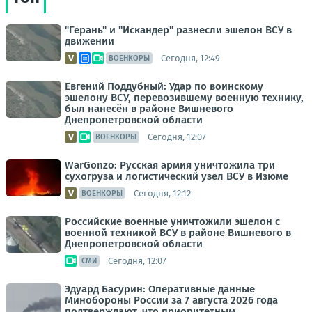
"Герань" и "Искандер" разнесли эшелон ВСУ в
движении
Сегодня, 12:49
ВОЕНКОРЫ
Евгений Поддубный: Удар по воинскому
эшелону ВСУ, перевозившему военную технику,
был нанесён в районе Вишневого
Днепропетровской области
Сегодня, 12:07
ВОЕНКОРЫ
WarGonzo: Русская армия уничтожила три
сухогруза и логистический узел ВСУ в Изюме
Сегодня, 12:12
ВОЕНКОРЫ
Российские военные уничтожили эшелон с
военной техникой ВСУ в районе Вишневого в
Днепропетровской области
Сегодня, 12:07
СМИ
Эдуард Басурин: Оперативные данные
Минобороны России за 7 августа 2026 года
подтверждают, что приоритетным