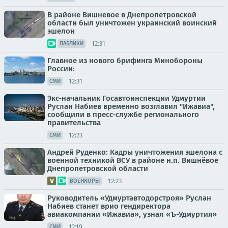
В районе Вишневое в Днепропетровской
области был уничтожен украинский воинский
эшелон
12:31
ПАБЛИКИ
Главное из нового брифинга Минобороны
России:
12:31
СМИ
Экс-начальник Госавтоинспекции Удмуртии
Руслан Набиев временно возглавил "Ижавиа",
сообщили в пресс-службе регионального
правительства
12:23
СМИ
Андрей Руденко: Кадры уничтожения эшелона с
военной техникой ВСУ в районе н.п. Вишнёвое
Днепропетровской области
12:23
ВОЕНКОРЫ
Руководитель «Удмуртавтодорстроя» Руслан
Набиев станет врио гендиректора
авиакомпании «Ижавиа», узнал «Ъ-Удмуртия»
12:19
СМИ