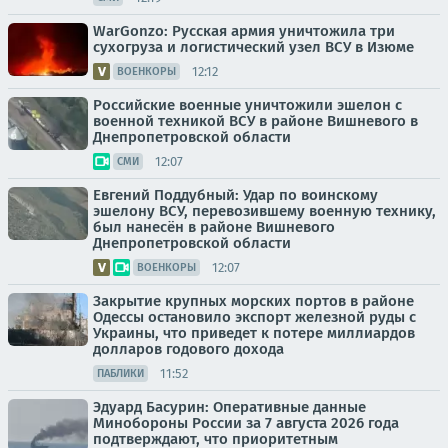
WarGonzo: Русская армия уничтожила три
сухогруза и логистический узел ВСУ в Изюме
12:12
ВОЕНКОРЫ
Российские военные уничтожили эшелон с
военной техникой ВСУ в районе Вишневого в
Днепропетровской области
12:07
СМИ
Евгений Поддубный: Удар по воинскому
эшелону ВСУ, перевозившему военную технику,
был нанесён в районе Вишневого
Днепропетровской области
12:07
ВОЕНКОРЫ
Закрытие крупных морских портов в районе
Одессы остановило экспорт железной руды с
Украины, что приведет к потере миллиардов
долларов годового дохода
11:52
ПАБЛИКИ
Эдуард Басурин: Оперативные данные
Минобороны России за 7 августа 2026 года
подтверждают, что приоритетным