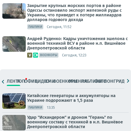
Закрытие крупных морских портов в районе
Одессы остановило экспорт железной руды с
Украины, что приведет к потере миллиардов
долларов годового дохода
Сегодня, 11:52
ПАБЛИКИ
Андрей Руденко: Кадры уничтожения эшелона с
военной техникой ВСУ в районе н.п. Вишнёвое
Днепропетровской области
Сегодня, 12:23
ВОЕНКОРЫ
ЛЕНТА
ТОП
ОФИЦ.
ВИДЕО
СМИ
ВОЕНКОРЫ
МНЕНИЯ
ПАБЛИКИ
ФОТО
ЛОНГРИДЫ
Китайские генераторы и аккумуляторы на
Украине подорожают в 1,5 раза
13:35
ПАБЛИКИ
Удар "Искандером" и дроном "Герань" по
военному составу с техникой в н.п. Вишнёвое
Днепропетровской области