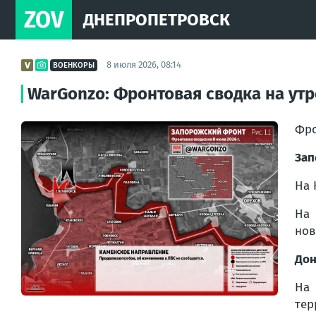
ZOV
ДНЕПРОПЕТРОВСК
8 июля 2026, 08:14
ВОЕНКОРЫ
WarGonzo: Фронтовая сводка на утр
Фро
Зап
На 
На 
нов
Дон
На 
тер