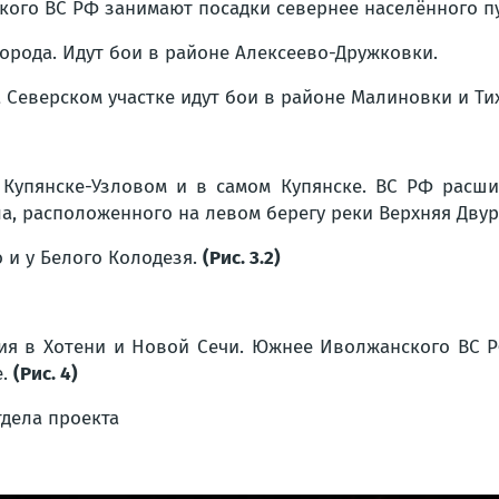
кого ВС РФ занимают посадки севернее населённого пу
города. Идут бои в районе Алексеево-Дружковки.
Северском участке идут бои в районе Малиновки и Ти
Купянске-Узловом и в самом Купянске. ВС РФ расш
расположенного на левом берегу реки Верхняя Двуречн
 и у Белого Колодезя.
(Рис. 3.2)
ия в Хотени и Новой Сечи. Южнее Иволжанского ВС 
е
.
(Рис. 4)
тдела
проекта