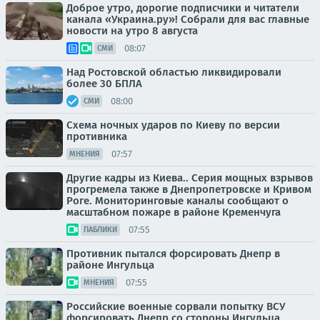
Доброе утро, дорогие подписчики и читатели
канала «Украина.ру»! Собрали для вас главные
новости на утро 8 августа
08:07
СМИ
Над Ростовской областью ликвидировали
более 30 БПЛА
08:00
СМИ
Схема ночных ударов по Киеву по версии
противника
07:57
МНЕНИЯ
Другие кадры из Киева.. Серия мощных взрывов
прогремела также в Днепропетровске и Кривом
Роге. Мониторинговые каналы сообщают о
масштабном пожаре в районе Кременчуга
07:55
ПАБЛИКИ
Противник пытался форсировать Днепр в
районе Ингульца
07:55
МНЕНИЯ
Российские военные сорвали попытку ВСУ
форсировать Днепр со стороны Ингульца,