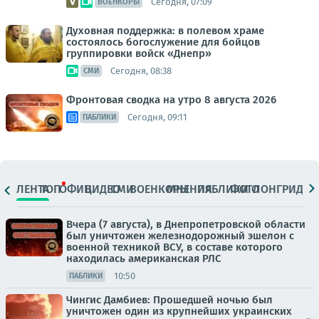
Сегодня, 07:09
ВОЕНКОРЫ
Духовная поддержка: в полевом храме
состоялось богослужение для бойцов
группировки войск «Днепр»
Сегодня, 08:38
СМИ
Фронтовая сводка на утро 8 августа 2026
Сегодня, 09:11
ПАБЛИКИ
ЛЕНТА
ТОП
ОФИЦ.
ВИДЕО
СМИ
ВОЕНКОРЫ
МНЕНИЯ
ПАБЛИКИ
ФОТО
ЛОНГРИДЫ
Вчера (7 августа), в Днепропетровской области
был уничтожен железнодорожный эшелон с
военной техникой ВСУ, в составе которого
находилась американская РЛС
10:50
ПАБЛИКИ
Чингис Дамбиев: Прошедшей ночью был
уничтожен один из крупнейших украинских