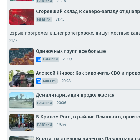
21:48
ПАБЛИКИ
Сгоревший склад к северо-западу от Днеп
21:45
МНЕНИЯ
Взрыв прогремел в Днепропетровске, пишут местные ка
21:13
Одиночных групп все больше
21:09
ПАБЛИКИ
Алексей Живов: Как закончить СВО и пред
20:28
МНЕНИЯ
Демилитаризация продолжается
20:06
ПАБЛИКИ
В Кривом Роге, в районе Почтового, произ
19:54
ПАБЛИКИ
Кстати, на дневном видео из Павлограда п