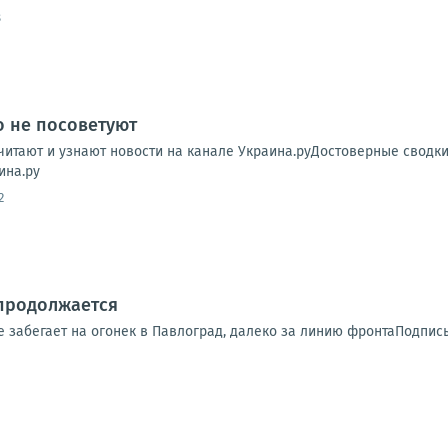
8
о не посоветуют
читают и узнают новости на канале Украина.руДостоверные сводк
ина.ру
2
продолжается
е забегает на огонек в Павлоград, далеко за линию фронтаПодпис