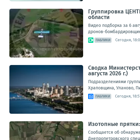
Группировка ЦЕНТР
области
Видео подборка за 6 авг
дронов-бомбардировщико
Сегодня, 18:
ПАБЛИКИ
Сводка Министерст
августа 2026 г.)
Подразделениями группи
Храповщина, Уланово, П
Сегодня, 18:5
ПАБЛИКИ
Изотопные прятки
Сообщается об обнаруже
Днепропетровского спец