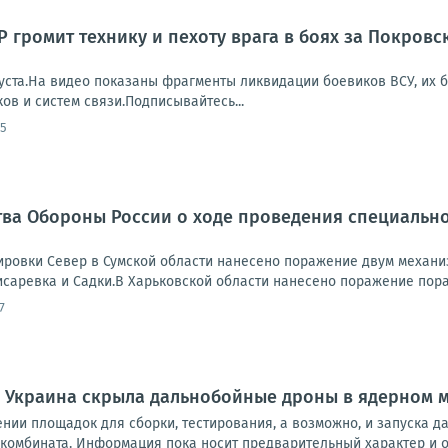
 громит технику и пехоту врага в боях за Покров
уста.На видео показаны фрагменты ликвидации боевиков ВСУ, их б
в и систем связи.Подписывайтесь...
05
ва Обороны России о ходе проведения специально
ровки Север в Сумской области нанесено поражение двум механи
исаревка и Садки.В Харьковской области нанесено поражение пора
7
: Украина скрыла дальнобойные дроны в ядерном 
нии площадок для сборки, тестирования, а возможно, и запуска 
комбината. Информация пока носит предварительный характер и о