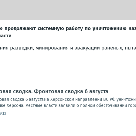
р» продолжают системную работу по уничтожению наз
ласти
ния разведки, минирования и эвакуации раненых, пыта
овая сводка. Фронтовая сводка 6 августа
вая сводка 6 августаНа Херсонском направлении ВС РФ уничтожи
ике Херсона: местные власти заявили о полном обесточивании города
9:12