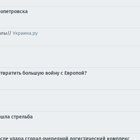
ропетровска
налы//
Украина.ру
отвратить большую войну с Европой?
ошла стрельба
осле удара сгорал очередной логистический комплекс