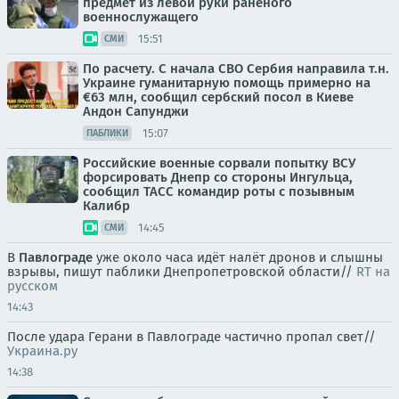
предмет из левой руки раненого
военнослужащего
15:51
СМИ
По расчету. С начала СВО Сербия направила т.н.
Украине гуманитарную помощь примерно на
€63 млн, сообщил сербский посол в Киеве
Андон Сапунджи
15:07
ПАБЛИКИ
Российские военные сорвали попытку ВСУ
форсировать Днепр со стороны Ингульца,
сообщил ТАСС командир роты с позывным
Калибр
14:45
СМИ
В
Павлограде
уже около часа идёт налёт дронов и слышны
взрывы, пишут паблики Днепропетровской области//
RT на
русском
14:43
После удара Герани в Павлограде частично пропал свет//
Украина.ру
14:38