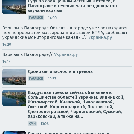
Судя по сообщениям местных жителей, в
Павлограде в течении часа неоднократно
звучали взрывы
14:30
ПАБЛИКИ
Взрывы в Павлограде Объекты в городе уже час находятся
под непрерывной массированной атакой БПЛА, сообщают
украинские мониторинговые каналы.//
Украина.ру
14:20
Взрывы в Павлограде//
Украина.ру
14:13
Дроновая опасность и тревога
13:57
ПАБЛИКИ
Воздушная тревога сейчас объявлена в
большинстве областей Украины: Винницкой,
Житомирской, Киевской, Николаевской,
Одесской, Кировоградской, Полтавской,
Днепропетровской, Черниговской, Сумской,
Харьковской, а также на...
13:28
СМИ
Друзья, напоминаем, что теперь наши