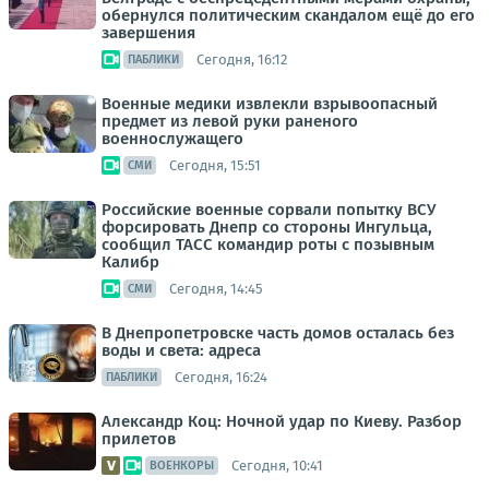
обернулся политическим скандалом ещё до его
завершения
Сегодня, 16:12
ПАБЛИКИ
Военные медики извлекли взрывоопасный
предмет из левой руки раненого
военнослужащего
Сегодня, 15:51
СМИ
Российские военные сорвали попытку ВСУ
форсировать Днепр со стороны Ингульца,
сообщил ТАСС командир роты с позывным
Калибр
Сегодня, 14:45
СМИ
В Днепропетровске часть домов осталась без
воды и света: адреса
Сегодня, 16:24
ПАБЛИКИ
Александр Коц: Ночной удар по Киеву. Разбор
прилетов
Сегодня, 10:41
ВОЕНКОРЫ