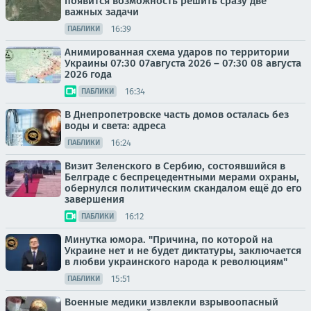
появится возможность решить сразу две
важных задачи
16:39
ПАБЛИКИ
Анимированная схема ударов по территории
Украины 07:30 07августа 2026 – 07:30 08 августа
2026 года
16:34
ПАБЛИКИ
В Днепропетровске часть домов осталась без
воды и света: адреса
16:24
ПАБЛИКИ
Визит Зеленского в Сербию, состоявшийся в
Белграде с беспрецедентными мерами охраны,
обернулся политическим скандалом ещё до его
завершения
16:12
ПАБЛИКИ
Минутка юмора. "Причина, по которой на
Украине нет и не будет диктатуры, заключается
в любви украинского народа к революциям"
15:51
ПАБЛИКИ
Военные медики извлекли взрывоопасный