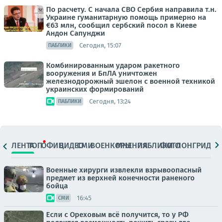
По расчету. С начала СВО Сербия направила т.н.
Украине гуманитарную помощь примерно на
€63 млн, сообщил сербский посол в Киеве
Андон Сапунджи
Сегодня, 15:07
ПАБЛИКИ
Комбинированным ударом ракетного
вооружения и БпЛА уничтожен
железнодорожный эшелон с военной техникой
украинских формирований
Сегодня, 13:24
ПАБЛИКИ
ЛЕНТА
ТОП
ОФИЦ.
ВИДЕО
СМИ
ВОЕНКОРЫ
МНЕНИЯ
ПАБЛИКИ
ФОТО
ЛОНГРИДЫ
Военные хирурги извлекли взрывоопасный
предмет из верхней конечности раненого
бойца
16:45
СМИ
Если с Ореховым всё получится, то у РФ