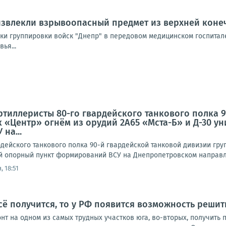
извлекли взрывоопасный предмет из верхней коне
и группировки войск "Днепр" в передовом медицинском госпитале
ья...
ртиллеристы 80-го гвардейского танкового полка 
 «Центр» огнём из орудий 2А65 «Мста-Б» и Д-30 
на...
дейского танкового полка 90-й гвардейской танковой дивизии гру
 опорный пункт формирований ВСУ на Днепропетровском направл
, 18:51
сё получится, то у РФ появится возможность решит
нт на одном из самых трудных участков юга, во-вторых, получить