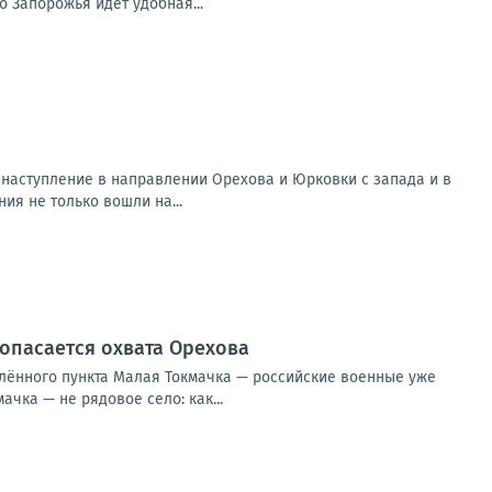
о Запорожья идёт удобная...
наступление в направлении Орехова и Юрковки с запада и в
я не только вошли на...
опасается охвата Орехова
лённого пункта Малая Токмачка — российские военные уже
чка — не рядовое село: как...