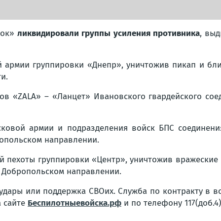
ток»
ликвидировали группы усиления противника
, вы
й армии группировки «Днепр», уничтожив пикап и бл
и.
сов «ZALA» – «Ланцет» Ивановского гвардейского со
йсковой армии и подразделения войск БПС соединени
опольском направлении.
ой пехоты группировки «Центр», уничтожив вражеские
 Добропольском направлении.
удары или поддержка СВОих. Служба по контракту в во
а сайте
Беспилотныевойска.рф
и по телефону 117(доб.4)