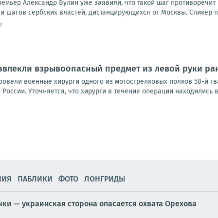
емьер Александр Вулин уже заявили, что такой шаг противоречит в
и шагов сербских властей, дистанцирующихся от Москвы. Спикер п
2
звлекли взрывоопасный предмет из левой руки р
овели военные хирурги одного из мотострелковых полков 58-й г
оссии. Уточняется, что хирурги в течение операции находились в 
НИЯ
ПАБЛИКИ
ФОТО
ЛОНГРИДЫ
чки — украинская сторона опасается охвата Орехова