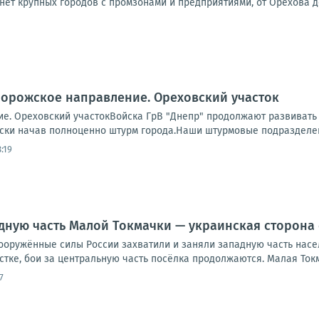
 нет крупных городов с промзонами и предприятиями, от Орехова д
порожское направление. Ореховский участок
е. Ореховский участокВойска ГрВ "Днепр" продолжают развивать 
ски начав полноценно штурм города.Наши штурмовые подразделени
:19
дную часть Малой Токмачки — украинская сторона 
ооружённые силы России захватили и заняли западную часть насе
стке, бои за центральную часть посёлка продолжаются. Малая Токма
7