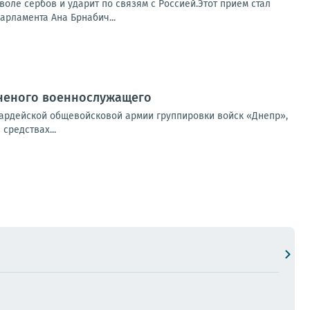
оле сербов и ударит по связям с Россией.Этот приём стал
арламента Ана Брнабич...
аненого военнослужащего
вардейской общевойсковой армии группировки войск «Днепр»,
средствах...