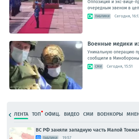
Оппозиция и экс-вице-пр
очередным звеном в цеп
Сегодня, 16:1
ПАБЛИКИ
Военные медики и
Уникальную операцию пр
сообщили в Минобороны Р
Сегодня, 15:51
СМИ
ЛЕНТА
ТОП
ОФИЦ.
ВИДЕО
СМИ
ВОЕНКОРЫ
МНЕ
ВС РФ заняли западную часть Малой Токма
19:57
ПАБЛИКИ