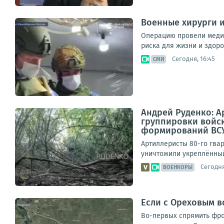
Военные хирурги 
Операцию провели медик
риска для жизни и здоров
Сегодня, 16:45
СМИ
Андрей Руденко: А
группировки войск
формирований ВСУ 
Артиллеристы 80-го гвар
уничтожили укреплённый
Сегодня
ВОЕНКОРЫ
Если с Ореховым в
Во-первых спрямить фро