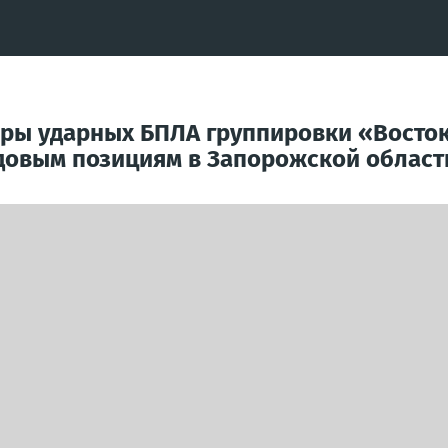
оры ударных БПЛА группировки «Восто
довым позициям в Запорожской област