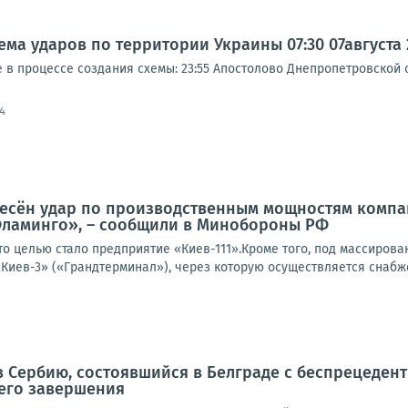
а ударов по территории Украины 07:30 07августа 20
 процессе создания схемы: 23:55 Апостолово Днепропетровской об
4
есён удар по производственным мощностям компани
Фламинго», – сообщили в Минобороны РФ
то целью стало предприятие «Киев-111».Кроме того, под массиров
Киев-3» («Грандтерминал»), через которую осуществляется снабже
в Сербию, состоявшийся в Белграде с беспрецеде
 его завершения