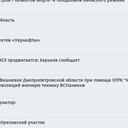
строя 7 объектов нефте- и газодобычи киевского режима
бласть
ъектов «Укрнафты»
ВСУ продвигается: Харьков сообщает
 Вишневое Днепропетровской области при помощи ОТРК "И
евозящий военную технику ВСУшников
рнатор:
 Ореховский участок