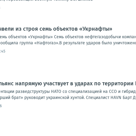
8
ывели из строя семь объектов «Укрнафты»
семь объектов «Укрнафты» Семь объектов нефтегазодобычи компа
сообщила группа «Нафтогаз».В результате ударов было уничтожено 
:45
льянс напрямую участвует в ударах по территории
нтации разведструктуры НАТО со специализацией на ССО и гибридно
арший брат» руководит украинской хунтой. Специалист HAVN Барт Де
6