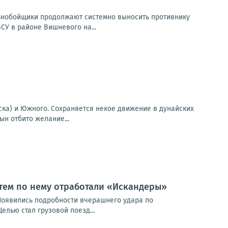
ьнобойщики продолжают системно выносить противнику
СУ в районе Вишневого на...
ска) и Южного. Сохраняется некое движение в дунайских
ын отбито желание...
атем по нему отработали «Искандеры»
Появились подробности вчерашнего удара по
лью стал грузовой поезд...