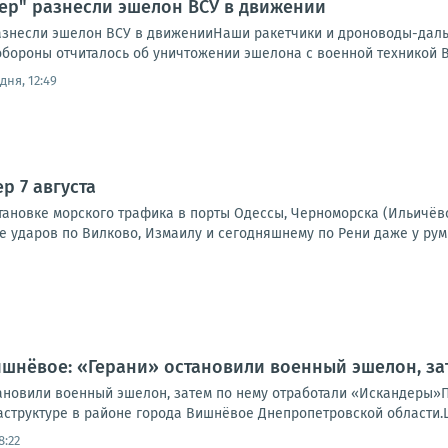
дер" разнесли эшелон ВСУ в движении
разнесли эшелон ВСУ в движенииНаши ракетчики и дроноводы-дал
обороны отчиталось об уничтожении эшелона с военной техникой В
дня, 12:49
р 7 августа
тановке морского трафика в порты Одессы, Черноморска (Ильичёв
е ударов по Вилково, Измаилу и сегодняшнему по Рени даже у рум
ишнёвое: «Герани» остановили военный эшелон, з
ановили военный эшелон, затем по нему отработали «Искандеры»
труктуре в районе города Вишнёвое Днепропетровской области.Це
8:22