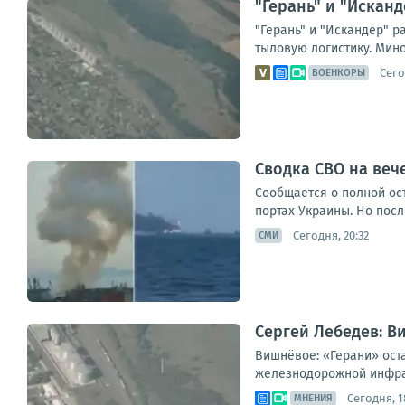
"Герань" и "Искан
"Герань" и "Искандер" 
тыловую логистику. Мин
Сего
ВОЕНКОРЫ
Сводка СВО на вече
Сообщается о полной ос
портах Украины. Но посл
Сегодня, 20:32
СМИ
Сергей Лебедев: В
Вишнёвое: «Герани» ост
железнодорожной инфрас
Сегодня, 1
МНЕНИЯ