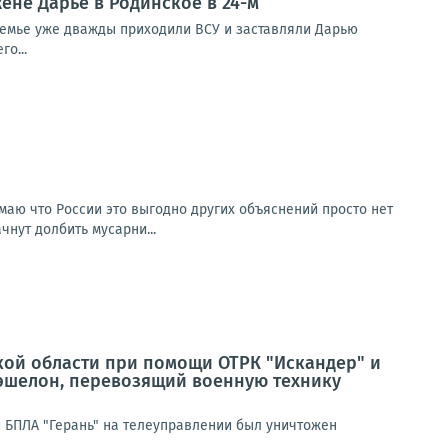
ене Дарье в Родинское в 24-м
 семье уже дважды приходили ВСУ и заставляли Дарью
о...
умаю что России это выгодно других объяснений просто нет
чнут долбить мусарни...
кой области при помощи ОТРК "Искандер" и
эшелон, перевозящий военную технику
 БПЛА "Герань" на телеуправлении был уничтожен