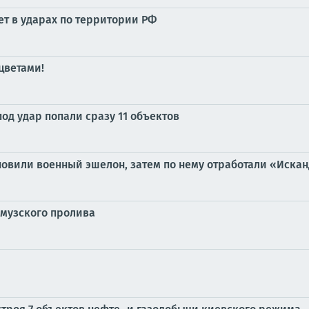
ет в ударах по территории РФ
 цветами!
под удар попали сразу 11 объектов
новили военный эшелон, затем по нему отработали «Иска
рмузского пролива