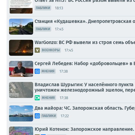
Ответ за НПЗ? ВС России разом вывели из 
18:13
ПАБЛИКИ
Станция «Кудашевка». Днепропетровская о
17:45
ПАБЛИКИ
WarGonzo: ВС РФ вывели из строя семь об
17:45
ВОЕНКОРЫ
Сергей Лебедев: Набор «добровольцев» в 
17:38
МНЕНИЯ
Владислав Шурыгин: У населённого пункта
уничтожен железнодорожный эшелон, пер
17:38
МНЕНИЯ
Два майора: ЧС. Запорожская область. Губе
17:22
ПАБЛИКИ
Юрий Котенок: Запорожское направление.