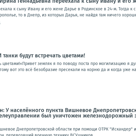
Ирина Геннадьевна переехала к сыну Ивану и его ж
хала к сыну Ивану и его жене Дарье в Родинское в 24-м. Тогда к
ополье, то в Днепр, из которых Дарья, не найдя там ничего хорошег
5
 И танки будут встречать цветами!
ать цветами!«Привет земляк я по поводу поста про могилизацию я д
гому вот это всё безобразие пресекали на корню да и когда уже на
5
: У населённого пункта Вишневое Днепропетровс
 телеуправлении был уничтожен железнодорожный 
ишневое Днепропетровской области при помощи ОТРК "Искандер" и
н, перевозящий военную технику ВСУшников