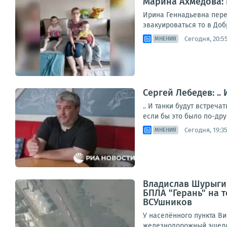
Марина Ахмедова: 
Ирина Геннадьевна перее
эвакуироваться то в Добр
Сегодня, 20:5
МНЕНИЯ
Сергей Лебедев: ..
.. И танки будут встреч
если бы это было по-дру
Сегодня, 19:3
МНЕНИЯ
Владислав Шурыгин
БПЛА "Герань" на
ВСУшников
У населённого пункта В
железнодорожный эшело