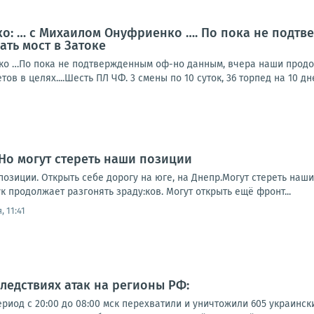
о: … с Михаилом Онуфриенко …. По пока не подтв
ть мост в Затоке
о …По пока не подтвержденным оф-но данным, вчера наши продолж
ов в целях....Шесть ПЛ ЧФ. 3 смены по 10 суток, 36 торпед на 10 дне
Но могут стереть наши позиции
позиции. Открыть себе дорогу на юге, на Днепр.Могут стереть наши
 продолжает разгонять зраду:ков. Могут открыть ещё фронт...
, 11:41
следствиях атак на регионы РФ:
иод с 20:00 до 08:00 мск перехватили и уничтожили 605 украинск