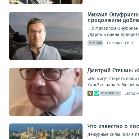
Михаил Онуфриенк
продолжили добива
… с Михаилом Онуфриенк
ударов и смена приоритет
Сегодня, 11:10
МНЕНИЯ
Дмитрий Стешин: «
«Но могут стереть наши 
ХарьЭкс-нардеп Мосийчук
Сегодня
ВОЕНКОРЫ
Что известно о по
Дежурные силы ПВО в пер