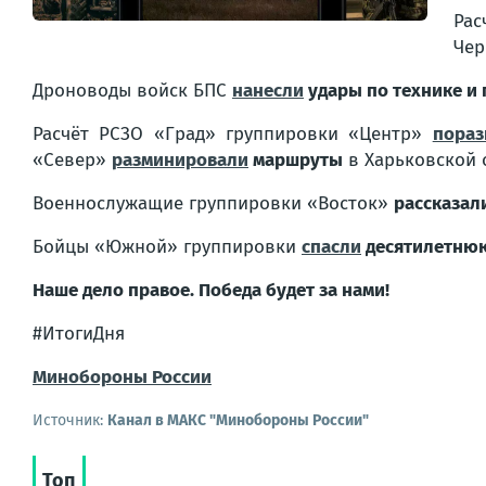
Рас
Чер
Дроноводы войск БПС
нанесли
удары по технике и
Расчёт РСЗО «Град» группировки «Центр»
пораз
«Север»
разминировали
маршруты
в Харьковской 
Военнослужащие группировки «Восток»
рассказал
Бойцы «Южной» группировки
спасли
десятилетнюю
Наше дело правое. Победа будет за нами!
#ИтогиДня
Минобороны России
Источник:
Канал в МАКС "Минобороны России"
Топ