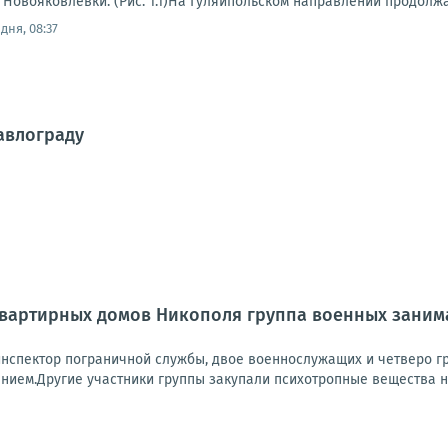
 Новояковлевки. (Рис. 1.1)На Гуляйпольском направлении продолжа
дня, 08:37
авлограду
квартирных домов Никополя группа военных заним
инспектор пограничной службы, двое военнослужащих и четверо гр
нием.Другие участники группы закупали психотропные вещества на