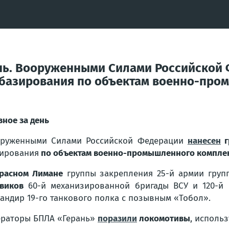
нь. Вооруженными Силами Российской 
базирования по объектам военно-про
вное за день
руженными Силами Российской Федерации
нанесен
г
ирования
по объектам военно-промышленного компле
расном Лимане
группы закрепления 25-й армии гру
виков
60-й механизированной бригады ВСУ и 120-й
андир 19-го танкового полка с позывным «Тобол».
раторы БПЛА «Герань»
поразили
локомотивы
, использ