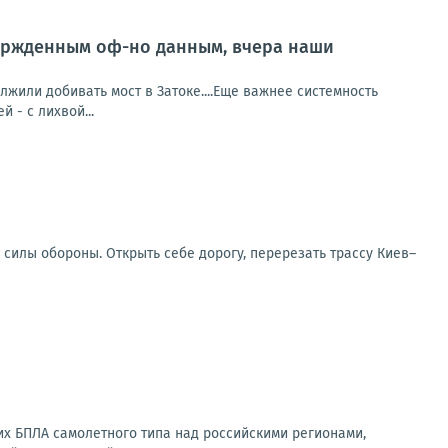
ержденным оф-но данным, вчера наши
или добивать мост в Затоке....Еще важнее системность
й - с лихвой...
 силы обороны. Открыть себе дорогу, перерезать трассу Киев–
их БПЛА самолетного типа над российскими регионами,