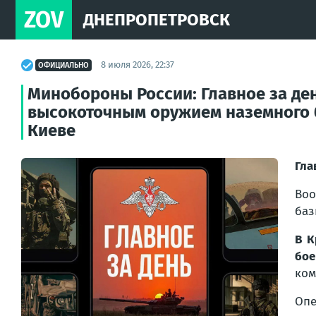
ZOV
ДНЕПРОПЕТРОВСК
8 июля 2026, 22:37
ОФИЦИАЛЬНО
Минобороны России: Главное за де
высокоточным оружием наземного 
Киеве
Гла
Воо
баз
В К
бое
ком
Опе