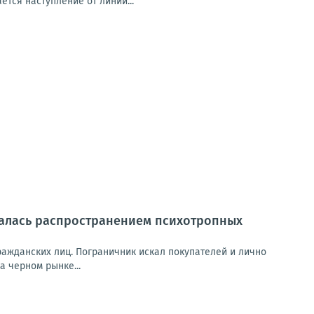
ется наступление от линии...
алась распространением психотропных
ажданских лиц. Пограничник искал покупателей и лично
 черном рынке...