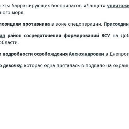
четы барражирующих боеприпасов «Ланцет»
уничтож
ного моря.
 позициям противника
в зоне спецоперации.
Присоедин
ил
район сосредоточения формирований ВСУ
на Доб
области.
и подробности освобождения
Александровки
в Днепроп
 девочку,
которая одна пряталась в подвале на окраи