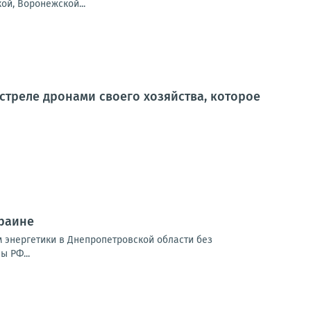
ой, Воронежской...
стреле дронами своего хозяйства, которое
краине
м энергетики в Днепропетровской области без
 РФ...