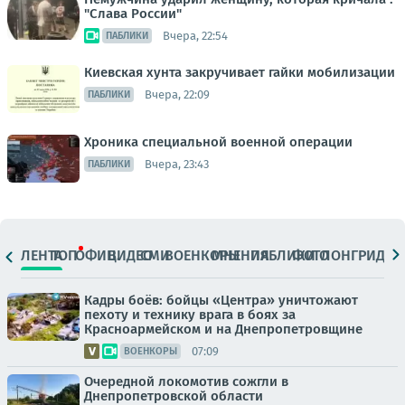
"Слава России"
Вчера, 22:54
ПАБЛИКИ
Киевская хунта закручивает гайки мобилизации
Вчера, 22:09
ПАБЛИКИ
Хроника специальной военной операции
Вчера, 23:43
ПАБЛИКИ
ЛЕНТА
ТОП
ОФИЦ.
ВИДЕО
СМИ
ВОЕНКОРЫ
МНЕНИЯ
ПАБЛИКИ
ФОТО
ЛОНГРИДЫ
Кадры боёв: бойцы «Центра» уничтожают
пехоту и технику врага в боях за
Красноармейском и на Днепропетровщине
07:09
ВОЕНКОРЫ
Очередной локомотив сожгли в
Днепропетровской области