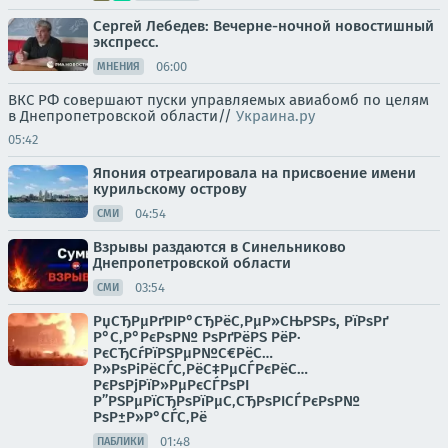
Сергей Лебедев: Вечерне-ночной новостишный
экспресс.
06:00
МНЕНИЯ
ВКС РФ совершают пуски управляемых авиабомб по целям
в Днепропетровской области//
Украина.ру
05:42
Япония отреагировала на присвоение имени
курильскому острову
04:54
СМИ
Взрывы раздаются в Синельниково
Днепропетровской области
03:54
СМИ
РџСЂРµРґРІР°СЂРёС‚РµР»СЊРЅРѕ, РїРѕРґ
Р°С‚Р°РєРѕР№ РѕРґРёРЅ РёР·
РєСЂСѓРїРЅРµР№С€РёС…
Р»РѕРіРёСЃС‚РёС‡РµСЃРєРёС…
РєРѕРјРїР»РµРєСЃРѕРІ
Р”РЅРµРїСЂРѕРїРµС‚СЂРѕРІСЃРєРѕР№
РѕР±Р»Р°СЃС‚Рё
01:48
ПАБЛИКИ