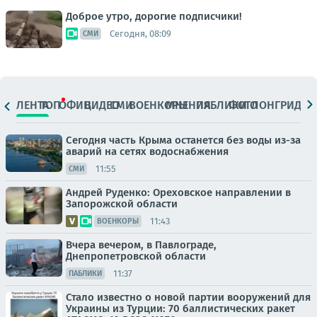
Доброе утро, дорогие подписчики!
Сегодня, 08:09
СМИ
ЛЕНТА
ТОП
ОФИЦ.
ВИДЕО
СМИ
ВОЕНКОРЫ
МНЕНИЯ
ПАБЛИКИ
ФОТО
ЛОНГРИДЫ
Сегодня часть Крыма останется без воды из-за
аварий на сетях водоснабжения
11:55
СМИ
Андрей Руденко: Ореховское направлении в
Запорожской области
11:43
ВОЕНКОРЫ
Вчера вечером, в Павлограде,
Днепропетровской области
11:37
ПАБЛИКИ
Стало известно о новой партии вооружений для
Украины из Турции: 70 баллистических ракет