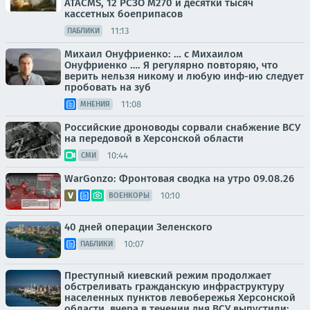
ATACMS, 12 РСЗО M270 и десятки тысяч
кассетных боеприпасов
11:13
ПАБЛИКИ
Михаил Онуфриенко: … с Михаилом
Онуфриенко …. Я регулярно повторяю, что
верить нельзя никому и любую инф-ию следует
пробовать на зуб
11:08
МНЕНИЯ
Российские дроноводы сорвали снабжение ВСУ
на передовой в Херсонской области
10:44
СМИ
WarGonzo: Фронтовая сводка на утро 09.08.26
10:10
ВОЕНКОРЫ
40 дней операции Зеленского
10:07
ПАБЛИКИ
Преступный киевский режим продолжает
обстреливать гражданскую инфраструктуру
населенных пунктов левобережья Херсонской
области, вчера в течении дня ВСУ выпустили: