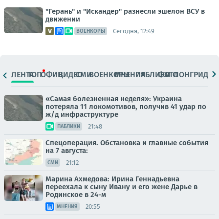
"Герань" и "Искандер" разнесли эшелон ВСУ в
движении
Сегодня, 12:49
ВОЕНКОРЫ
ЛЕНТА
ТОП
ОФИЦ.
ВИДЕО
СМИ
ВОЕНКОРЫ
МНЕНИЯ
ПАБЛИКИ
ФОТО
ЛОНГРИДЫ
«Самая болезненная неделя»: Украина
потеряла 11 локомотивов, получив 41 удар по
ж/д инфраструктуре
21:48
ПАБЛИКИ
Спецоперация. Обстановка и главные события
на 7 августа:
21:12
СМИ
Марина Ахмедова: Ирина Геннадьевна
переехала к сыну Ивану и его жене Дарье в
Родинское в 24-м
20:55
МНЕНИЯ