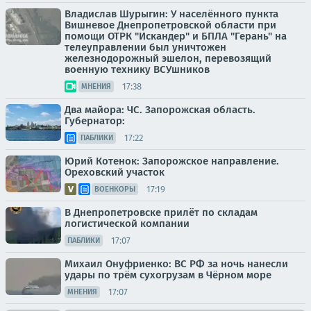
Владислав Шурыгин: У населённого пункта
Вишневое Днепропетровской области при
помощи ОТРК "Искандер" и БПЛА "Герань" на
телеуправлении был уничтожен
железнодорожный эшелон, перевозящий
военную технику ВСУшников
17:38
МНЕНИЯ
Два майора: ЧС. Запорожская область.
Губернатор:
17:22
ПАБЛИКИ
Юрий Котенок: Запорожское направление.
Ореховский участок
17:19
ВОЕНКОРЫ
В Днепропетровске прилёт по складам
логистической компании
17:07
ПАБЛИКИ
Михаил Онуфриенко: ВС РФ за ночь нанесли
удары по трём сухогрузам в Чёрном море
17:07
МНЕНИЯ