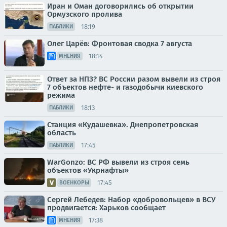
Иран и Оман договорились об открытии
Ормузского пролива
18:19
ПАБЛИКИ
Олег Царёв: Фронтовая сводка 7 августа
18:14
МНЕНИЯ
Ответ за НПЗ? ВС России разом вывели из строя
7 объектов нефте- и газодобычи киевского
режима
18:13
ПАБЛИКИ
Станция «Кудашевка». Днепропетровская
область
17:45
ПАБЛИКИ
WarGonzo: ВС РФ вывели из строя семь
объектов «Укрнафты»
17:45
ВОЕНКОРЫ
Сергей Лебедев: Набор «добровольцев» в ВСУ
продвигается: Харьков сообщает
17:38
МНЕНИЯ