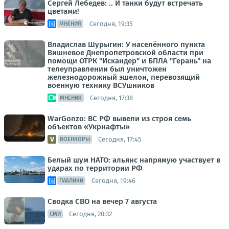
Сергей Лебедев: .. И танки будут встречать
цветами!
Сегодня, 19:35
МНЕНИЯ
Владислав Шурыгин: У населённого пункта
Вишневое Днепропетровской области при
помощи ОТРК "Искандер" и БПЛА "Герань" на
телеуправлении был уничтожен
железнодорожный эшелон, перевозящий
военную технику ВСУшников
Сегодня, 17:38
МНЕНИЯ
WarGonzo: ВС РФ вывели из строя семь
объектов «Укрнафты»
Сегодня, 17:45
ВОЕНКОРЫ
Белый шум НАТО: альянс напрямую участвует в
ударах по территории РФ
Сегодня, 19:46
ПАБЛИКИ
Сводка СВО на вечер 7 августа
Сегодня, 20:32
СМИ