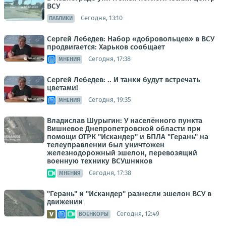
ВСУ
Сегодня, 13:10
ПАБЛИКИ
Сергей Лебедев: Набор «добровольцев» в ВСУ
продвигается: Харьков сообщает
Сегодня, 17:38
МНЕНИЯ
Сергей Лебедев: .. И танки будут встречать
цветами!
Сегодня, 19:35
МНЕНИЯ
Владислав Шурыгин: У населённого пункта
Вишневое Днепропетровской области при
помощи ОТРК "Искандер" и БПЛА "Герань" на
телеуправлении был уничтожен
железнодорожный эшелон, перевозящий
военную технику ВСУшников
Сегодня, 17:38
МНЕНИЯ
"Герань" и "Искандер" разнесли эшелон ВСУ в
движении
Сегодня, 12:49
ВОЕНКОРЫ