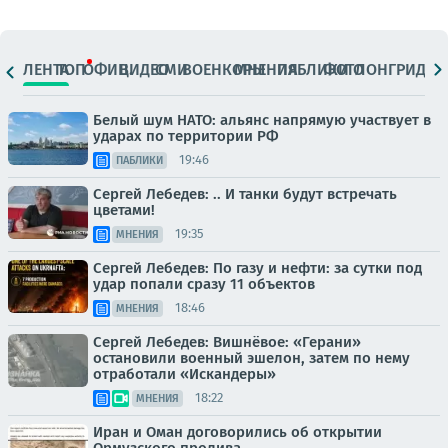
ЛЕНТА
ТОП
ОФИЦ.
ВИДЕО
СМИ
ВОЕНКОРЫ
МНЕНИЯ
ПАБЛИКИ
ФОТО
ЛОНГРИДЫ
Белый шум НАТО: альянс напрямую участвует в
ударах по территории РФ
19:46
ПАБЛИКИ
Сергей Лебедев: .. И танки будут встречать
цветами!
19:35
МНЕНИЯ
Сергей Лебедев: По газу и нефти: за сутки под
удар попали сразу 11 объектов
18:46
МНЕНИЯ
Сергей Лебедев: Вишнёвое: «Герани»
остановили военный эшелон, затем по нему
отработали «Искандеры»
18:22
МНЕНИЯ
Иран и Оман договорились об открытии
Ормузского пролива