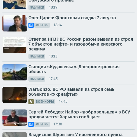
18:19
ПАБЛИКИ
Олег Царёв: Фронтовая сводка 7 августа
18:14
МНЕНИЯ
Ответ за НПЗ? ВС России разом вывели из строя
7 объектов нефте- и газодобычи киевского
режима
18:13
ПАБЛИКИ
Станция «Кудашевка». Днепропетровская
область
17:45
ПАБЛИКИ
WarGonzo: ВС РФ вывели из строя семь
объектов «Укрнафты»
17:45
ВОЕНКОРЫ
Сергей Лебедев: Набор «добровольцев» в ВСУ
продвигается: Харьков сообщает
17:38
МНЕНИЯ
Владислав Шурыгин: У населённого пункта