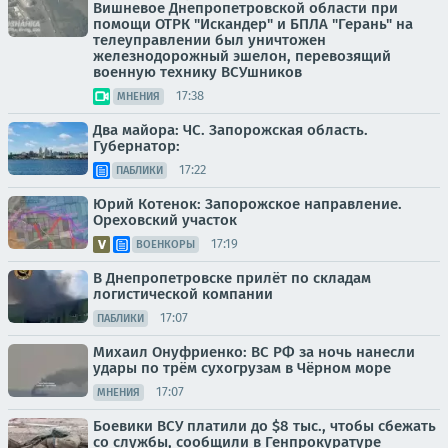
Вишневое Днепропетровской области при
помощи ОТРК "Искандер" и БПЛА "Герань" на
телеуправлении был уничтожен
железнодорожный эшелон, перевозящий
военную технику ВСУшников
17:38
МНЕНИЯ
Два майора: ЧС. Запорожская область.
Губернатор:
17:22
ПАБЛИКИ
Юрий Котенок: Запорожское направление.
Ореховский участок
17:19
ВОЕНКОРЫ
В Днепропетровске прилёт по складам
логистической компании
17:07
ПАБЛИКИ
Михаил Онуфриенко: ВС РФ за ночь нанесли
удары по трём сухогрузам в Чёрном море
17:07
МНЕНИЯ
Боевики ВСУ платили до $8 тыс., чтобы сбежать
со службы, сообщили в Генпрокуратуре