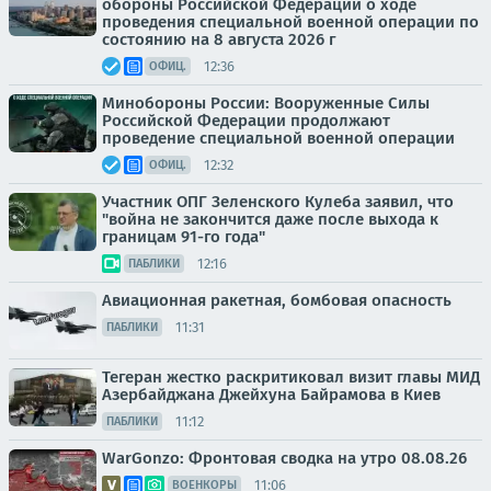
обороны Российской Федерации о ходе
проведения специальной военной операции по
состоянию на 8 августа 2026 г
12:36
ОФИЦ.
Минобороны России: Вооруженные Силы
Российской Федерации продолжают
проведение специальной военной операции
12:32
ОФИЦ.
Участник ОПГ Зеленского Кулеба заявил, что
"война не закончится даже после выхода к
границам 91-го года"
12:16
ПАБЛИКИ
Авиационная ракетная, бомбовая опасность
11:31
ПАБЛИКИ
Тегеран жестко раскритиковал визит главы МИД
Азербайджана Джейхуна Байрамова в Киев
11:12
ПАБЛИКИ
WarGonzo: Фронтовая сводка на утро 08.08.26
11:06
ВОЕНКОРЫ