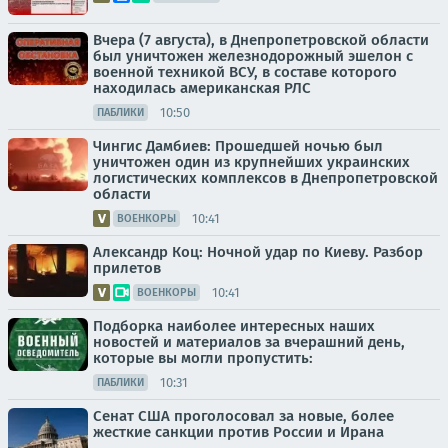
Вчера (7 августа), в Днепропетровской области
был уничтожен железнодорожный эшелон с
военной техникой ВСУ, в составе которого
находилась американская РЛС
10:50
ПАБЛИКИ
Чингис Дамбиев: Прошедшей ночью был
уничтожен один из крупнейших украинских
логистических комплексов в Днепропетровской
области
10:41
ВОЕНКОРЫ
Александр Коц: Ночной удар по Киеву. Разбор
прилетов
10:41
ВОЕНКОРЫ
Подборка наиболее интересных наших
новостей и материалов за вчерашний день,
которые вы могли пропустить:
10:31
ПАБЛИКИ
Сенат США проголосовал за новые, более
жесткие санкции против России и Ирана