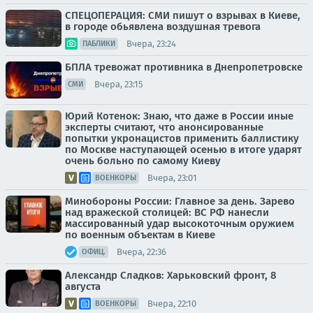
СПЕЦОПЕРАЦИЯ: СМИ пишут о взрывах в Киеве,
в городе обьявлена воздушная тревога
Вчера, 23:24
ПАБЛИКИ
БПЛА тревожат противника в Днепропетровске
Вчера, 23:15
СМИ
Юрий Котенок: Знаю, что даже в России иные
эксперты считают, что анонсированные
попытки укронацистов применить баллистику
по Москве наступающей осенью в итоге ударят
очень больно по самому Киеву
Вчера, 23:01
ВОЕНКОРЫ
Минобороны России: Главное за день. Зарево
над вражеской столицей: ВС РФ нанесли
массированный удар высокоточным оружием
по военным объектам в Киеве
Вчера, 22:36
ОФИЦ.
Александр Сладков: Харьковский фронт, 8
августа
Вчера, 22:10
ВОЕНКОРЫ