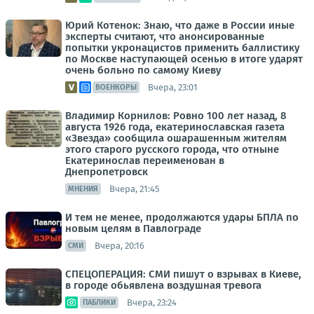
Юрий Котенок: Знаю, что даже в России иные
эксперты считают, что анонсированные
попытки укронацистов применить баллистику
по Москве наступающей осенью в итоге ударят
очень больно по самому Киеву
Вчера, 23:01
ВОЕНКОРЫ
Владимир Корнилов: Ровно 100 лет назад, 8
августа 1926 года, екатеринославская газета
«Звезда» сообщила ошарашенным жителям
этого старого русского города, что отныне
Екатеринослав переименован в
Днепропетровск
Вчера, 21:45
МНЕНИЯ
И тем не менее, продолжаются удары БПЛА по
новым целям в Павлограде
Вчера, 20:16
СМИ
СПЕЦОПЕРАЦИЯ: СМИ пишут о взрывах в Киеве,
в городе обьявлена воздушная тревога
Вчера, 23:24
ПАБЛИКИ