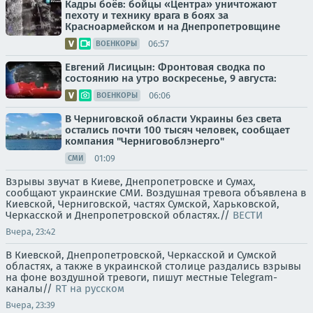
Кадры боёв: бойцы «Центра» уничтожают
пехоту и технику врага в боях за
Красноармейском и на Днепропетровщине
06:57
ВОЕНКОРЫ
Евгений Лисицын: Фронтовая сводка по
состоянию на утро воскресенье, 9 августа:
06:06
ВОЕНКОРЫ
В Черниговской области Украины без света
остались почти 100 тысяч человек, сообщает
компания "Черниговоблэнерго"
01:09
СМИ
Взрывы звучат в Киеве, Днепропетровске и Сумах,
сообщают украинские СМИ. Воздушная тревога объявлена в
Киевской, Черниговской, частях Сумской, Харьковской,
Черкасской и Днепропетровской областях.//
ВЕСТИ
Вчера, 23:42
В Киевской, Днепропетровской, Черкасской и Сумской
областях, а также в украинской столице раздались взрывы
на фоне воздушной тревоги, пишут местные Telegram-
каналы//
RT на русском
Вчера, 23:39