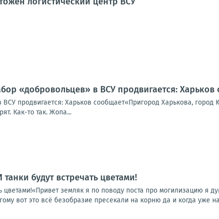
тожен логистический центр ВСУ
абор «добровольцев» в ВСУ продвигается: Харьков
 ВСУ продвигается: Харьков сообщает«Пригород Харькова, город Ю
т. Как-то так. Жопа...
 И танки будут встречать цветами!
ать цветами!«Привет земляк я по поводу поста про могилизацию я д
гому вот это всё безобразие пресекали на корню да и когда уже на
5