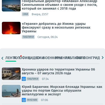
Генеральный директор «ИжАвиа» Александр
Синельников объявил о своем уходе с поста,
который он занимал с 2018 года
Вчера, 23:57
СМИ
«Герани» добрались до Изюма: удары
фиксируют сразу в нескольких регионах
Украины
Сегодня, 06:24
ПАБЛИКИ
ЛЕНТА
ТОП
ОФИЦ.
ВИДЕО
СМИ
ВОЕНКОРЫ
МНЕНИЯ
ПАБЛИКИ
ФОТО
ЛОНГРИДЫ
Хроника ударов по территории Украины 06
августа – 07 августа 2026 года
07:34
ПАБЛИКИ
Юрий Баранчик: Морская блокада Украины: как
удары по портам Одессы обрушили
металлургию и экспорт
07:06
МНЕНИЯ