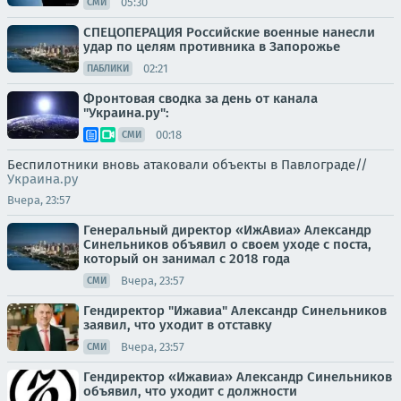
05:30
СМИ
СПЕЦОПЕРАЦИЯ Российские военные нанесли
удар по целям противника в Запорожье
02:21
ПАБЛИКИ
Фронтовая сводка за день от канала
"Украина.ру":
00:18
СМИ
Беспилотники вновь атаковали объекты в Павлограде//
Украина.ру
Вчера, 23:57
Генеральный директор «ИжАвиа» Александр
Синельников объявил о своем уходе с поста,
который он занимал с 2018 года
Вчера, 23:57
СМИ
Гендиректор "Ижавиа" Александр Синельников
заявил, что уходит в отставку
Вчера, 23:57
СМИ
Гендиректор «Ижавиа» Александр Синельников
объявил, что уходит с должности