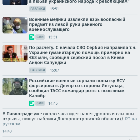
в любви украинского народа к революциям"
15:51
ПАБЛИКИ
Военные медики извлекли взрывоопасный
предмет из левой руки раненого
военнослужащего
15:51
СМИ
По расчету. С начала СВО Сербия направила т.н.
Украине гуманитарную помощь примерно на
€63 млн, сообщил сербский посол в Киеве
Андон Сапунджи
15:07
ПАБЛИКИ
Российские военные сорвали попытку ВСУ
форсировать Днепр со стороны Ингульца,
сообщил ТАСС командир роты с позывным
Калибр
14:45
СМИ
В
Павлограде
уже около часа идёт налёт дронов и слышны
взрывы, пишут паблики Днепропетровской области//
RT на
русском
14:43