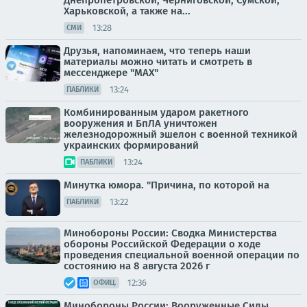
Днепропетровской, Черниговской, Сумской,
Харьковской, а также на...
13:28
СМИ
Друзья, напоминаем, что теперь наши
материалы можно читать и смотреть в
мессенджере "МАХ"
13:24
ПАБЛИКИ
Комбинированным ударом ракетного
вооружения и БпЛА уничтожен
железнодорожный эшелон с военной техникой
украинских формирований
13:24
ПАБЛИКИ
Минутка юмора. "Причина, по которой на
13:22
ПАБЛИКИ
Минобороны России: Сводка Министерства
обороны Российской Федерации о ходе
проведения специальной военной операции по
состоянию на 8 августа 2026 г
12:36
ОФИЦ.
Минобороны России: Вооруженные Силы