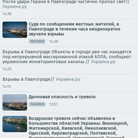
После удара Герани в Павлограде частично пропал свет//
Украина.ру
14:38
Судя по сообщениям местных жителей, в
Павлограде в течении часа неоднократно
звучали взрывы
14:30
ПАБЛИКИ
Взрывы в Павлограде Объекты в городе уже час находятся
под непрерывной массированной атакой БПЛА, сообщают
украинские мониторинговые каналы.//
Украина.ру
14:20
Взрывы в Павлограде//
Украина.ру
14:13
Дроновая опасность и тревога
13:57
ПАБЛИКИ
Воздушная тревога сейчас объявлена в
большинстве областей Украины: Винницкой,
Житомирской, Киевской, Николаевской,
Одесской, Кировоградской, Полтавской,