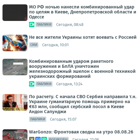
МО РФ ночью нанесли комбинированный удар
по целям в Киеве, Днепропетровской области и
Одессе
Сегодня, 08:48
ПАБЛИКИ
Не все жители Украины хотят воевать с Россией
Сегодня, 10:01
СМИ
Комбинированным ударом ракетного
вооружения и БпЛА уничтожен
железнодорожный эшелон с военной техникой
украинских формирований
Сегодня, 13:24
ПАБЛИКИ
По расчету. С начала СВО Сербия направила т.н.
Украине гуманитарную помощь примерно на
€63 млн, сообщил сербский посол в Киеве
Андон Сапунджи
Сегодня, 15:07
ПАБЛИКИ
WarGonzo: Фронтовая сводка на утро 08.08.26
Сегодня, 11:06
ВОЕНКОРЫ