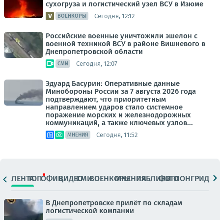
сухогруза и логистический узел ВСУ в Изюме
Сегодня, 12:12
ВОЕНКОРЫ
Российские военные уничтожили эшелон с
военной техникой ВСУ в районе Вишневого в
Днепропетровской области
Сегодня, 12:07
СМИ
Эдуард Басурин: Оперативные данные
Минобороны России за 7 августа 2026 года
подтверждают, что приоритетным
направлением ударов стало системное
поражение морских и железнодорожных
коммуникаций, а также ключевых узлов...
Сегодня, 11:52
МНЕНИЯ
ЛЕНТА
ТОП
ОФИЦ.
ВИДЕО
СМИ
ВОЕНКОРЫ
МНЕНИЯ
ПАБЛИКИ
ФОТО
ЛОНГРИДЫ
В Днепропетровске прилёт по складам
логистической компании