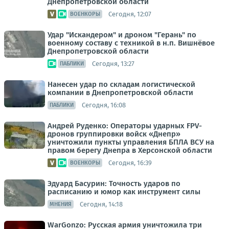
Днепропетровской области
Сегодня, 12:07
ВОЕНКОРЫ
Удар "Искандером" и дроном "Герань" по
военному составу с техникой в н.п. Вишнёвое
Днепропетровской области
Сегодня, 13:27
ПАБЛИКИ
Нанесен удар по складам логистической
компании в Днепропетровской области
Сегодня, 16:08
ПАБЛИКИ
Андрей Руденко: Операторы ударных FPV-
дронов группировки войск «Днепр»
уничтожили пункты управления БПЛА ВСУ на
правом берегу Днепра в Херсонской области
Сегодня, 16:39
ВОЕНКОРЫ
Эдуард Басурин: Точность ударов по
расписанию и юмор как инструмент силы
Сегодня, 14:18
МНЕНИЯ
WarGonzo: Русская армия уничтожила три