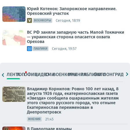
Юрий Котенок: Запорожское направление.
Ореховский участок
Сегодня, 18:19
ВОЕНКОРЫ
ВС РФ заняли западную часть Малой Токмачки
— украинская сторона опасается охвата
Орехова
Сегодня, 19:57
ПАБЛИКИ
ЛЕНТА
ТОП
ОФИЦ.
ВИДЕО
СМИ
ВОЕНКОРЫ
МНЕНИЯ
ПАБЛИКИ
ФОТО
ЛОНГРИДЫ
Владимир Корнилов: Ровно 100 лет назад, 8
августа 1926 года, екатеринославская газета
«Звезда» сообщила ошарашенным жителям
этого старого русского города, что отныне
Екатеринослав переименован в
Днепропетровск
21:45
МНЕНИЯ
В Павлограде взрывы