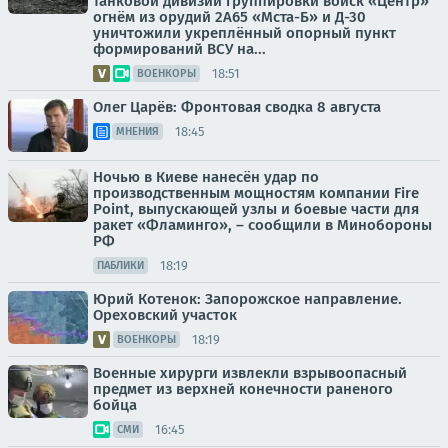
танковой дивизии группировки войск «Центр»
огнём из орудий 2А65 «Мста-Б» и Д-30
уничтожили укреплённый опорный пункт
формирований ВСУ на...
18:51
ВОЕНКОРЫ
Олег Царёв: Фронтовая сводка 8 августа
18:45
МНЕНИЯ
Ночью в Киеве нанесён удар по
производственным мощностям компании Fire
Point, выпускающей узлы и боевые части для
ракет «Фламинго», – сообщили в Минобороны
РФ
18:19
ПАБЛИКИ
Юрий Котенок: Запорожское направление.
Ореховский участок
18:19
ВОЕНКОРЫ
Военные хирурги извлекли взрывоопасный
предмет из верхней конечности раненого
бойца
16:45
СМИ