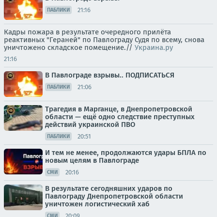
21:16
ПАБЛИКИ
Кадры пожара в результате очередного прилёта
реактивных "Гераней" по Павлограду Судя по всему, снова
уничтожено складское помещение.//
Украина.ру
21:16
В Павлограде взрывы.. ПОДПИСАТЬСЯ
21:06
ПАБЛИКИ
Трагедия в Марганце, в Днепропетровской
области — ещё одно следствие преступных
действий украинской ПВО
20:51
ПАБЛИКИ
И тем не менее, продолжаются удары БПЛА по
новым целям в Павлограде
20:16
СМИ
В результате сегодняшних ударов по
Павлограду Днепропетровской области
уничтожен логистический хаб
20:09
СМИ