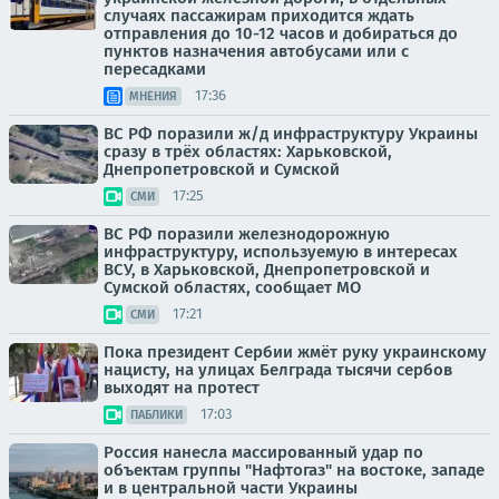
случаях пассажирам приходится ждать
отправления до 10-12 часов и добираться до
пунктов назначения автобусами или с
пересадками
17:36
МНЕНИЯ
ВС РФ поразили ж/д инфраструктуру Украины
сразу в трёх областях: Харьковской,
Днепропетровской и Сумской
17:25
СМИ
ВС РФ поразили железнодорожную
инфраструктуру, используемую в интересах
ВСУ, в Харьковской, Днепропетровской и
Сумской областях, сообщает МО
17:21
СМИ
Пока президент Сербии жмёт руку украинскому
нацисту, на улицах Белграда тысячи сербов
выходят на протест
17:03
ПАБЛИКИ
Россия нанесла массированный удар по
объектам группы "Нафтогаз" на востоке, западе
и в центральной части Украины