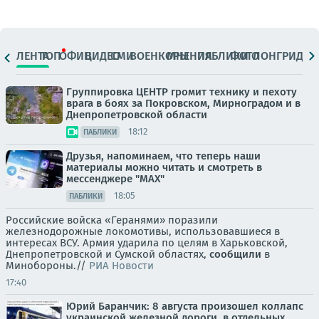
ЛЕНТА
ТОП
ОФИЦ.
ВИДЕО
СМИ
ВОЕНКОРЫ
МНЕНИЯ
ПАБЛИКИ
ФОТО
ЛОНГРИДЫ
Группировка ЦЕНТР громит технику и пехоту
врага в боях за Покровском, Мирноградом и в
Днепропетровской области
18:12
ПАБЛИКИ
Друзья, напоминаем, что теперь наши
материалы можно читать и смотреть в
мессенджере "МАХ"
18:05
ПАБЛИКИ
Российские войска «Геранями» поразили
железнодорожные локомотивы, использовавшиеся в
интересах ВСУ. Армия ударила по целям в Харьковской,
Днепропетровской и Сумской областях,
сообщили
в
Минобороны.//
РИА Новости
17:40
Юрий Баранчик: 8 августа произошел коллапс
украинской железной дороги, в отдельных