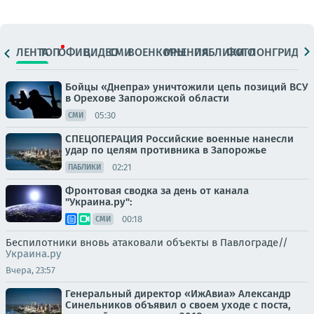
ЛЕНТА
ТОП
ОФИЦ.
ВИДЕО
СМИ
ВОЕНКОРЫ
МНЕНИЯ
ПАБЛИКИ
ФОТО
ЛОНГРИДЫ
Бойцы «Днепра» уничтожили цепь позиций ВСУ
в Орехове Запорожской области
05:30
СМИ
СПЕЦОПЕРАЦИЯ Российские военные нанесли
удар по целям противника в Запорожье
02:21
ПАБЛИКИ
Фронтовая сводка за день от канала
"Украина.ру":
00:18
СМИ
Беспилотники вновь атаковали объекты в Павлограде//
Украина.ру
Вчера, 23:57
Генеральный директор «ИжАвиа» Александр
Синельников объявил о своем уходе с поста,