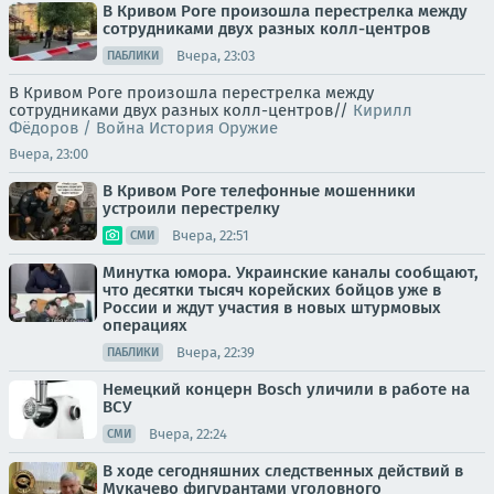
В Кривом Роге произошла перестрелка между
сотрудниками двух разных колл-центров
Вчера, 23:03
ПАБЛИКИ
В Кривом Роге произошла перестрелка между
сотрудниками двух разных колл-центров//
Кирилл
Фёдоров / Война История Оружие
Вчера, 23:00
В Кривом Роге телефонные мошенники
устроили перестрелку
Вчера, 22:51
СМИ
Минутка юмора. Украинские каналы сообщают,
что десятки тысяч корейских бойцов уже в
России и ждут участия в новых штурмовых
операциях
Вчера, 22:39
ПАБЛИКИ
Немецкий концерн Bosch уличили в работе на
ВСУ
Вчера, 22:24
СМИ
В ходе сегодняшних следственных действий в
Мукачево фигурантами уголовного