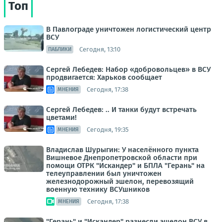
Топ
В Павлограде уничтожен логистический центр
ВСУ
Сегодня, 13:10
ПАБЛИКИ
Сергей Лебедев: Набор «добровольцев» в ВСУ
продвигается: Харьков сообщает
Сегодня, 17:38
МНЕНИЯ
Сергей Лебедев: .. И танки будут встречать
цветами!
Сегодня, 19:35
МНЕНИЯ
Владислав Шурыгин: У населённого пункта
Вишневое Днепропетровской области при
помощи ОТРК "Искандер" и БПЛА "Герань" на
телеуправлении был уничтожен
железнодорожный эшелон, перевозящий
военную технику ВСУшников
Сегодня, 17:38
МНЕНИЯ
"Герань" и "Искандер" разнесли эшелон ВСУ в