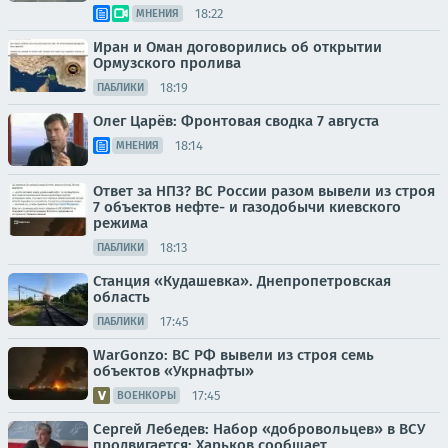
18:22
МНЕНИЯ
Иран и Оман договорились об открытии
Ормузского пролива
18:19
ПАБЛИКИ
Олег Царёв: Фронтовая сводка 7 августа
18:14
МНЕНИЯ
Ответ за НПЗ? ВС России разом вывели из строя
7 объектов нефте- и газодобычи киевского
режима
18:13
ПАБЛИКИ
Станция «Кудашевка». Днепропетровская
область
17:45
ПАБЛИКИ
WarGonzo: ВС РФ вывели из строя семь
объектов «Укрнафты»
17:45
ВОЕНКОРЫ
Сергей Лебедев: Набор «добровольцев» в ВСУ
продвигается: Харьков сообщает