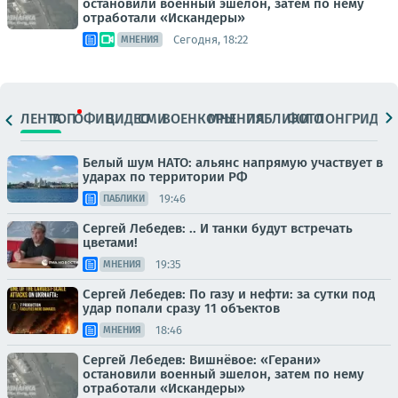
остановили военный эшелон, затем по нему
отработали «Искандеры»
Сегодня, 18:22
МНЕНИЯ
ЛЕНТА
ТОП
ОФИЦ.
ВИДЕО
СМИ
ВОЕНКОРЫ
МНЕНИЯ
ПАБЛИКИ
ФОТО
ЛОНГРИДЫ
Белый шум НАТО: альянс напрямую участвует в
ударах по территории РФ
19:46
ПАБЛИКИ
Сергей Лебедев: .. И танки будут встречать
цветами!
19:35
МНЕНИЯ
Сергей Лебедев: По газу и нефти: за сутки под
удар попали сразу 11 объектов
18:46
МНЕНИЯ
Сергей Лебедев: Вишнёвое: «Герани»
остановили военный эшелон, затем по нему
отработали «Искандеры»