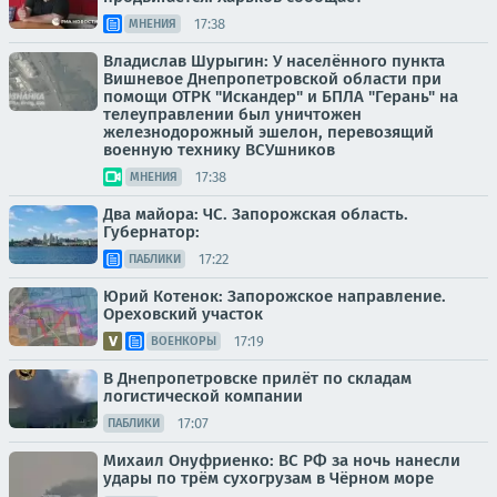
17:38
МНЕНИЯ
Владислав Шурыгин: У населённого пункта
Вишневое Днепропетровской области при
помощи ОТРК "Искандер" и БПЛА "Герань" на
телеуправлении был уничтожен
железнодорожный эшелон, перевозящий
военную технику ВСУшников
17:38
МНЕНИЯ
Два майора: ЧС. Запорожская область.
Губернатор:
17:22
ПАБЛИКИ
Юрий Котенок: Запорожское направление.
Ореховский участок
17:19
ВОЕНКОРЫ
В Днепропетровске прилёт по складам
логистической компании
17:07
ПАБЛИКИ
Михаил Онуфриенко: ВС РФ за ночь нанесли
удары по трём сухогрузам в Чёрном море