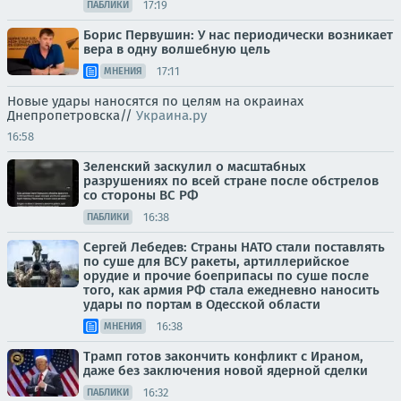
17:19
ПАБЛИКИ
Борис Первушин: У нас периодически возникает
вера в одну волшебную цель
17:11
МНЕНИЯ
Новые удары наносятся по целям на окраинах
Днепропетровска//
Украина.ру
16:58
Зеленский заскулил о масштабных
разрушениях по всей стране после обстрелов
со стороны ВС РФ
16:38
ПАБЛИКИ
Сергей Лебедев: Страны НАТО стали поставлять
по суше для ВСУ ракеты, артиллерийское
орудие и прочие боеприпасы по суше после
того, как армия РФ стала ежедневно наносить
удары по портам в Одесской области
16:38
МНЕНИЯ
Трамп готов закончить конфликт с Ираном,
даже без заключения новой ядерной сделки
16:32
ПАБЛИКИ