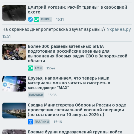
Дмитрий Рогозин: Расчёт "Двины" в свободной
охоте
16:11
ОФИЦ.
На окраинах Днепропетровска звучат взрывы!//
Украина.ру
15:51
Более 300 разведывательных БПЛА
подготовили российские военные для
выполнения боевых задач СВО в Запорожской
области
15:44
СМИ
Друзья, напоминаем, что теперь наши
материалы можно читать и смотреть в
мессенджере "МАХ"
15:36
ПАБЛИКИ
Сводка Министерства Обороны России о ходе
проведения специальной военной операции
(по состоянию на 10 августа 2026 г.)
15:16
ПАБЛИКИ
Боевые будни подразделений группы войск