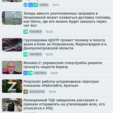
19:15
ОФИЦ.
Теперь вместо уничтоженных заправок в
Незалежной может появиться доставка топлива,
как Glovo, где его можно будет заказать через
чат-бот
18:28
ПАБЛИКИ
Группировка ЦЕНТР громит технику и пехоту
врага в боях за Покровском, Мирноградом и в
Днепропетровской области
18:09
ПАБЛИКИ
Монако-2: украинские спецслужбы решили
грохнуть нациста Березу
18:09
ПАБЛИКИ
Результат работы штурмовиков «Центра»
показали «Работайте, братья»
18:06
ВОЕНКОРЫ
Похищенный ТЦК священник рассказал о
приказе отправлять на утилизацию всех, кто
относится к УПЦ