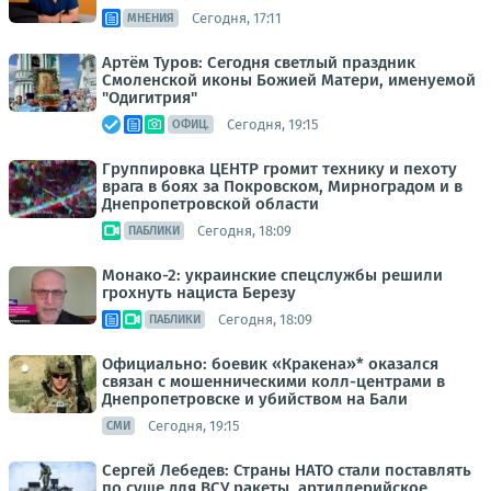
Сегодня, 17:11
МНЕНИЯ
Артём Туров: Сегодня светлый праздник
Смоленской иконы Божией Матери, именуемой
"Одигитрия"
Сегодня, 19:15
ОФИЦ.
Группировка ЦЕНТР громит технику и пехоту
врага в боях за Покровском, Мирноградом и в
Днепропетровской области
Сегодня, 18:09
ПАБЛИКИ
Монако-2: украинские спецслужбы решили
грохнуть нациста Березу
Сегодня, 18:09
ПАБЛИКИ
Официально: боевик «Кракена»* оказался
связан с мошенническими колл-центрами в
Днепропетровске и убийством на Бали
Сегодня, 19:15
СМИ
Сергей Лебедев: Страны НАТО стали поставлять
по суше для ВСУ ракеты, артиллерийское