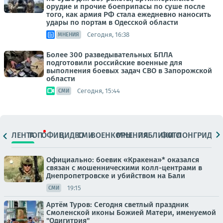
орудие и прочие боеприпасы по суше после
того, как армия РФ стала ежедневно наносить
удары по портам в Одесской области
Сегодня, 16:38
МНЕНИЯ
Более 300 разведывательных БПЛА
подготовили российские военные для
выполнения боевых задач СВО в Запорожской
области
Сегодня, 15:44
СМИ
ЛЕНТА
ТОП
ОФИЦ.
ВИДЕО
СМИ
ВОЕНКОРЫ
МНЕНИЯ
ПАБЛИКИ
ФОТО
ЛОНГРИДЫ
Официально: боевик «Кракена»* оказался
связан с мошенническими колл-центрами в
Днепропетровске и убийством на Бали
19:15
СМИ
Артём Туров: Сегодня светлый праздник
Смоленской иконы Божией Матери, именуемой
"Одигитрия"