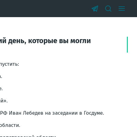
й день, которые вы могли
устить:
.
е.
й».
Ф Иван Лебедев на заседании в Госдуме.
области.