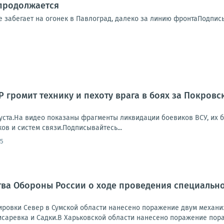
продолжается
е забегает на огонек в Павлоград, далеко за линию фронтаПодпис
 громит технику и пехоту врага в боях за Покров
уста.На видео показаны фрагменты ликвидации боевиков ВСУ, их б
в и систем связи.Подписывайтесь...
05
ва Обороны России о ходе проведения специально
ровки Север в Сумской области нанесено поражение двум механи
исаревка и Садки.В Харьковской области нанесено поражение пора