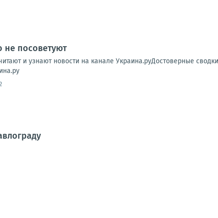
о не посоветуют
читают и узнают новости на канале Украина.руДостоверные сводк
ина.ру
2
авлограду