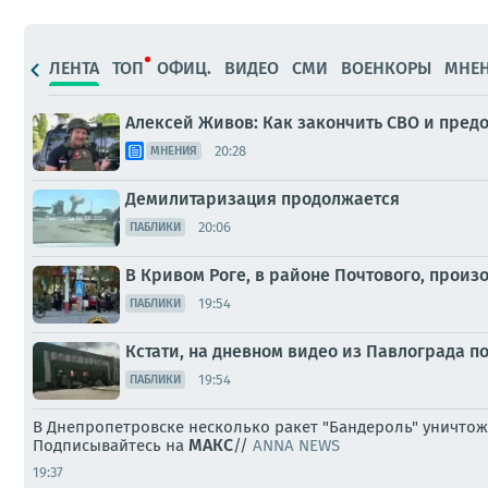
ЛЕНТА
ТОП
ОФИЦ.
ВИДЕО
СМИ
ВОЕНКОРЫ
МНЕ
Алексей Живов: Как закончить СВО и пред
20:28
МНЕНИЯ
Демилитаризация продолжается
20:06
ПАБЛИКИ
В Кривом Роге, в районе Почтового, произ
19:54
ПАБЛИКИ
Кстати, на дневном видео из Павлограда п
19:54
ПАБЛИКИ
В Днепропетровске несколько ракет "Бандероль" уничтож
МАКС
Подписывайтесь на
//
ANNA NEWS
19:37