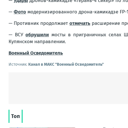
—
Удары
дронов-камикадзе «Герань-4 сикер» по л
—
Фото
модернизированного дрона-камикадзе FP-1 
— Противник продолжает
отмечать
расширение про
— ВСУ
обрушили
мосты в приграничных селах Ше
Купянском направлении.
Военный Осведомитель
Источник:
Канал в МАКС "Военный Осведомитель"
Топ