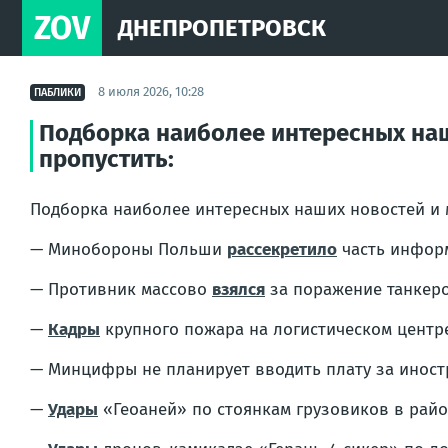
ZOV
ДНЕПРОПЕТРОВСК
8 июля 2026, 10:28
ПАБЛИКИ
Подборка наиболее интересных наш
пропустить:
Подборка наиболее интересных наших новостей и 
— Минобороны Польши
рассекретило
часть информ
— Противник массово
взялся
за поражение танкеро
—
Кадры
крупного пожара на логистическом центр
— Минцифры не планирует вводить плату за инос
—
Удары
«Геоаней» по стоянкам грузовиков в райо