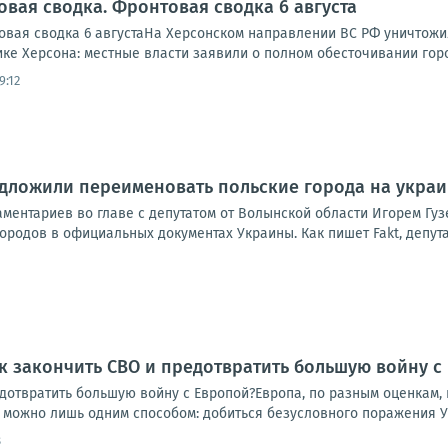
овая сводка. Фронтовая сводка 6 августа
вая сводка 6 августаНа Херсонском направлении ВС РФ уничтожи
ике Херсона: местные власти заявили о полном обесточивании города
9:12
дложили переименовать польские города на украи
аментариев во главе с депутатом от Волынской области Игорем Гу
ородов в официальных документах Украины. Как пишет Fakt, депутат
к закончить СВО и предотвратить большую войну с
дотвратить большую войну с Европой?Европа, по разным оценкам, п
у можно лишь одним способом: добиться безусловного поражения Ук
8