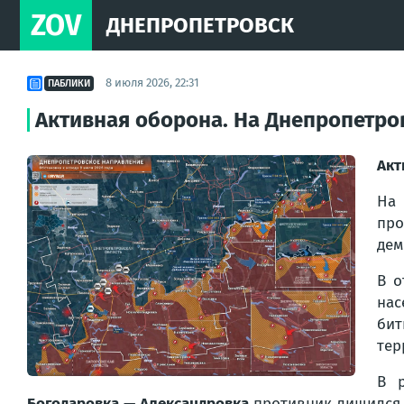
ZOV
ДНЕПРОПЕТРОВСК
8 июля 2026, 22:31
ПАБЛИКИ
Активная оборона. На Днепропетр
Акт
Н
про
дем
В о
нас
бит
тер
В 
Богодаровка
—
Александровка
противник лишился 