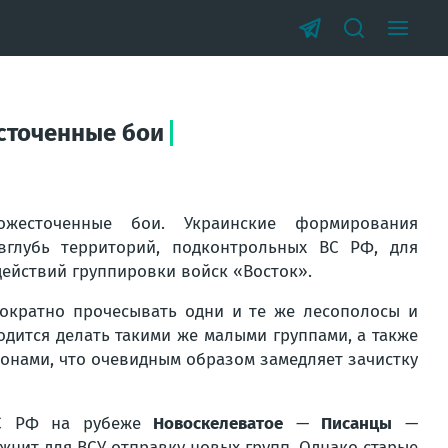
сточенные бои
жесточенные бои. Украинские формирования
глубь территорий, подконтрольных ВС РФ, для
действий группировки войск «Восток».
ократно прочесывать одни и те же лесополосы и
одится делать такими же малыми группами, а также
онами, что очевидным образом замедляет зачистку
 ВС РФ на рубеже
Новоскелеватое
—
Писанцы
—
ожнит для ВСУ отправку новых групп. Однако старые