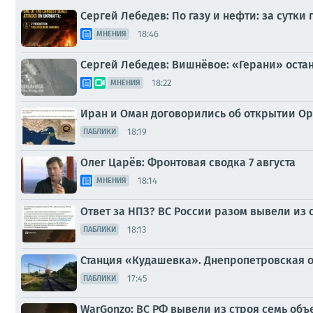
Сергей Лебедев: По газу и нефти: за сутки 
18:46
МНЕНИЯ
Сергей Лебедев: Вишнёвое: «Герани» оста
18:22
МНЕНИЯ
Иран и Оман договорились об открытии О
18:19
ПАБЛИКИ
Олег Царёв: Фронтовая сводка 7 августа
18:14
МНЕНИЯ
Ответ за НПЗ? ВС России разом вывели из 
18:13
ПАБЛИКИ
Станция «Кудашевка». Днепропетровская о
17:45
ПАБЛИКИ
WarGonzo: ВС РФ вывели из строя семь об