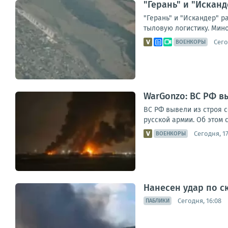
"Герань" и "Искан
"Герань" и "Искандер" 
тыловую логистику. Мин
Сего
ВОЕНКОРЫ
WarGonzo: ВС РФ в
ВС РФ вывели из строя 
русской армии. Об этом 
Сегодня, 17
ВОЕНКОРЫ
Нанесен удар по с
Сегодня, 16:08
ПАБЛИКИ