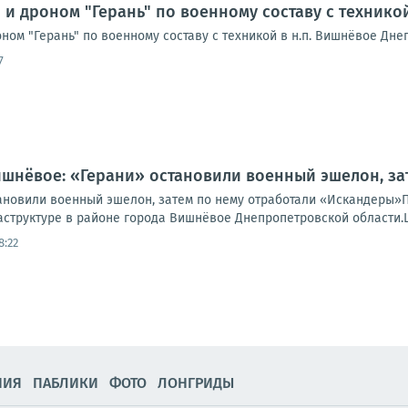
 и дроном "Герань" по военному составу с технико
ном "Герань" по военному составу с техникой в н.п. Вишнёвое Дне
7
ишнёвое: «Герани» остановили военный эшелон, з
ановили военный эшелон, затем по нему отработали «Искандеры»
труктуре в районе города Вишнёвое Днепропетровской области.Це
8:22
НИЯ
ПАБЛИКИ
ФОТО
ЛОНГРИДЫ