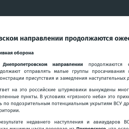
овском направлении продолжаются оже
ивная оборона
а
Днепропетровском направлении
продолжаются о
должают отправлять малые группы просачивания в
онстрации присутствия и замедления наступательных 
твет на это российские штурмовики вынуждены мног
еленные пункты. В условиях «грязного неба» это прих
ь по подозрительным потенциальным укрытиям ВСУ др
ритории.
результате недавнего наступления и авиаударов
как минимум части переправ из
Покровского
, что осл