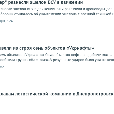
дер" разнесли эшелон ВСУ в движении
разнесли эшелон ВСУ в движенииНаши ракетчики и дроноводы-дал
обороны отчиталось об уничтожении эшелона с военной техникой В
дня, 12:49
ывели из строя семь объектов «Укрнафты»
семь объектов «Укрнафты» Семь объектов нефтегазодобычи компа
сообщила группа «Нафтогаз».В результате ударов было уничтожено 
:45
кладам логистической компании в Днепропетровск