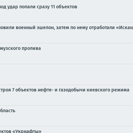
под удар попали сразу 11 объектов
новили военный эшелон, затем по нему отработали «Иска
рмузского пролива
строя 7 объектов нефте- и газодобычи киевского режима
бласть
ъектов «Укрнафты»