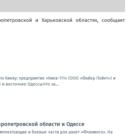
опетровской и Харьковской областях, сообщает
по Киеву: предприятие «Киев-111» (ООО «Файер Пойнт») и
и восточнее Одессы.Что за...
ропетровской области и Одессе
мплектующие и боевые части для ракет «Фламинго». На