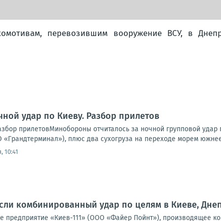
комотивам, перевозившим вооружение ВСУ, в Днепр
чной удар по Киеву. Разбор прилетов
Разбор прилетовМинобороны отчиталось за ночной групповой удар 
 «Грандтерминал»), плюс два сухогруза на переходе морем южнее 
, 10:41
ли комбинированный удар по целям в Киеве, Днеп
 предприятие «Киев-111» (ООО «Файер Пойнт»), производящее ко