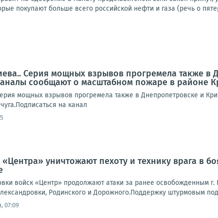
торые покупают больше всего российской нефти и газа (речь о пятер
иева.. Серия мощных взрывов прогремела также в 
аналы сообщают о масштабном пожаре в районе К
Серия мощных взрывов прогремела также в Днепропетровске и Кр
чуга.Подписаться на канал
55
 «Центра» уничтожают пехоту и технику врага в б
е
вки войск «Центр» продолжают атаки за ранее освобожденным г. П
лександровки, Родинского и Дорожного.Поддержку штурмовым подр
, 07:09