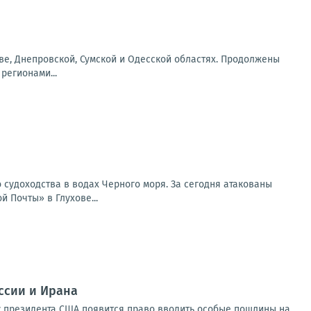
еве, Днепровской, Сумской и Одесской областях. Продолжены
регионами...
 судоходства в водах Черного моря. За сегодня атакованы
 Почты» в Глухове...
ссии и Ирана
, у президента США появится право вводить особые пошлины на