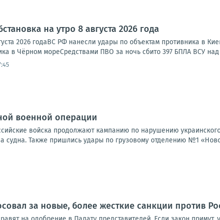
становка на утро 8 августа 2026 года
густа 2026 годаВС РФ нанесли удары по объектам противника в Ки
ка в Чёрном мореСредствами ПВО за ночь сбито 397 БПЛА ВСУ над 
7:45
ной военной операции
Российские войска продолжают кампанию по нарушению украинского
а судна. Также пришлись удары по грузовому отделению №1 «Новой
совал за новые, более жесткие санкции против Ро
правят на одобрение в Палату представителей. Если закон примут