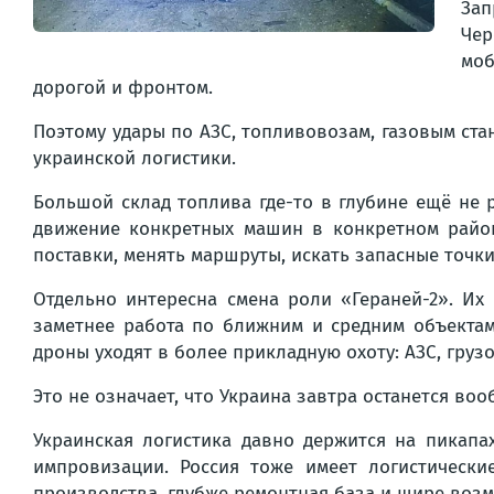
Зап
Чер
моб
дорогой и фронтом.
Поэтому удары по АЗС, топливовозам, газовым ста
украинской логистики.
Большой склад топлива где-то в глубине ещё не р
движение конкретных машин в конкретном район
поставки, менять маршруты, искать запасные точки
Отдельно интересна смена роли «Гераней-2». Их
заметнее работа по ближним и средним объектам 
дроны уходят в более прикладную охоту: АЗС, гру
Это не означает, что Украина завтра останется воо
Украинская логистика давно держится на пикапа
импровизации. Россия тоже имеет логистически
производства, глубже ремонтная база и шире воз