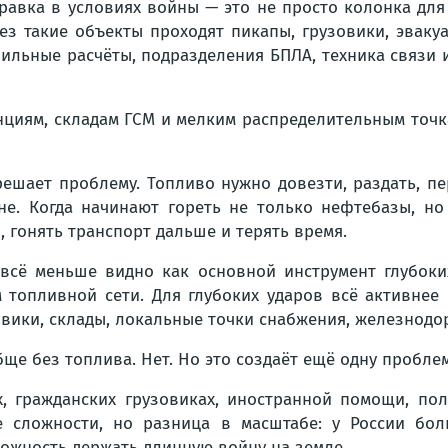
равка в условиях войны — это не просто колонка для
ез такие объекты проходят пикапы, грузовики, эвак
ильные расчёты, подразделения БПЛА, техника связи и
нциям, складам ГСМ и мелким распределительным точк
ешает проблему. Топливо нужно довезти, раздать, пе
е. Когда начинают гореть не только нефтебазы, но 
, гонять транспорт дальше и терять время.
 всё меньше видно как основной инструмент глубок
топливной сети. Для глубоких ударов всё активнее и
зовики, склады, локальные точки снабжения, железнод
бще без топлива. Нет. Но это создаёт ещё одну проблем
х, гражданских грузовиках, иностранной помощи, пол
е сложности, но разница в масштабе: у России бол
можность держать длинную войну на земле.