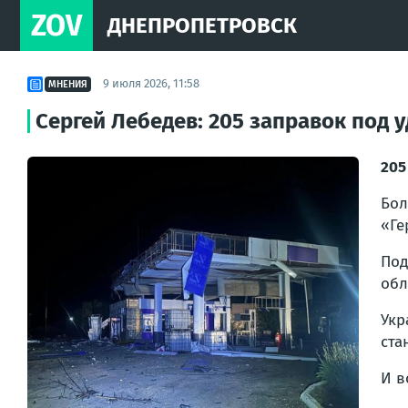
ZOV
ДНЕПРОПЕТРОВСК
9 июля 2026, 11:58
МНЕНИЯ
Сергей Лебедев: 205 заправок под 
205
Бол
«Ге
Под
обл
Укр
ста
И в