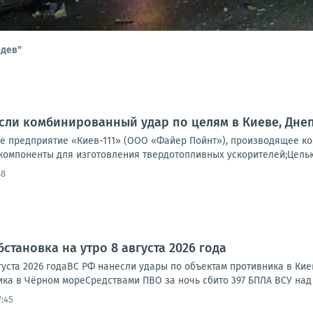
едев"
ли комбинированный удар по целям в Киеве, Днеп
 предприятие «Киев-111» (ООО «Файер Пойнт»), производящее ко
компоненты для изготовления твердотопливных ускорителей;Целью 
48
становка на утро 8 августа 2026 года
густа 2026 годаВС РФ нанесли удары по объектам противника в Ки
ка в Чёрном мореСредствами ПВО за ночь сбито 397 БПЛА ВСУ над 
7:45