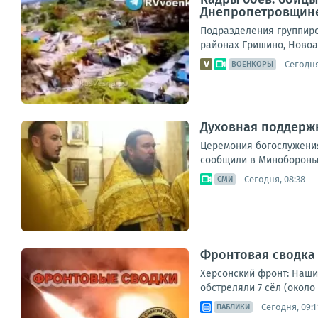
Днепропетровщин
Подразделения группиро
районах Гришино, Новоа
Сегодня
ВОЕНКОРЫ
Духовная поддержк
Церемония богослужения
сообщили в Минобороны 
Сегодня, 08:38
СМИ
Фронтовая сводка н
Херсонский фронт: Наши
обстреляли 7 сёл (около
Сегодня, 09:1
ПАБЛИКИ