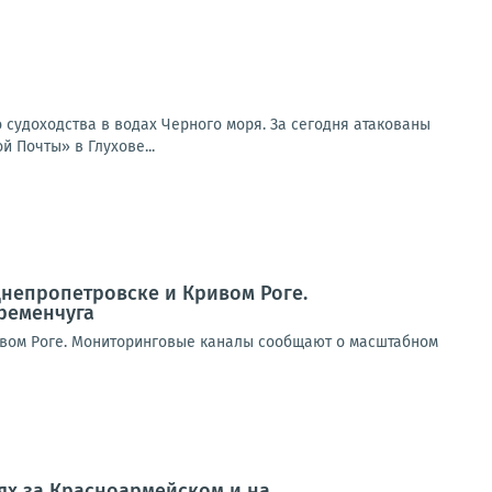
 судоходства в водах Черного моря. За сегодня атакованы
 Почты» в Глухове...
Днепропетровске и Кривом Роге.
ременчуга
ивом Роге. Мониторинговые каналы сообщают о масштабном
оях за Красноармейском и на