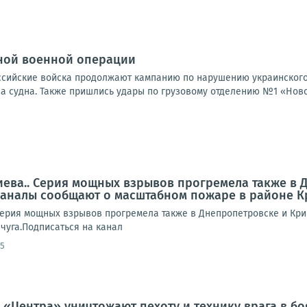
ной военной операции
Российские войска продолжают кампанию по нарушению украинского
а судна. Также пришлись удары по грузовому отделению №1 «Новой
иева.. Серия мощных взрывов прогремела также в 
аналы сообщают о масштабном пожаре в районе К
Серия мощных взрывов прогремела также в Днепропетровске и Кр
чуга.Подписаться на канал
55
 «Центра» уничтожают пехоту и технику врага в б