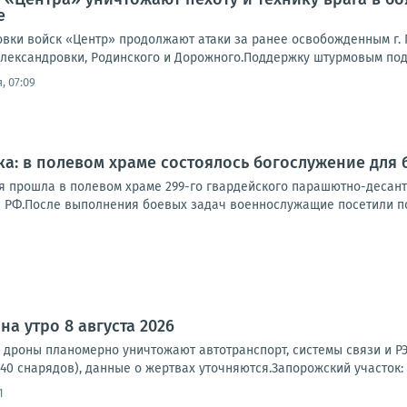
е
вки войск «Центр» продолжают атаки за ранее освобожденным г. П
лександровки, Родинского и Дорожного.Поддержку штурмовым подр
, 07:09
а: в полевом храме состоялось богослужение для
 прошла в полевом храме 299-го гвардейского парашютно-десант
РФ.После выполнения боевых задач военнослужащие посетили похо
а утро 8 августа 2026
 дроны планомерно уничтожают автотранспорт, системы связи и РЭ
 40 снарядов), данные о жертвах уточняются.Запорожский участок: 
1