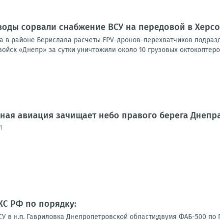
оды сорвали снабжение ВСУ на передовой в Херсо
а в районе Берислава расчеты FPV-дронов-перехватчиков подраз
войск «Днепр» за сутки уничтожили около 10 грузовых октокоптеров
ная авиация зачищает небо правого берега Днепра
1
КС РФ по порядку:
У в н.п. Гавриловка Днепропетровской области;двумя ФАБ-500 по П