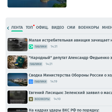
ЛЕНТА
ТОП
ОФИЦ.
ВИДЕО
СМИ
ВОЕНКОРЫ
МНЕ
Малая истребительная авиация зачищает н
14:31
ПАБЛИКИ
"Народный" депутат Александр Федыенко з
14:21
ПАБЛИКИ
Сводка Министерства Обороны России о ход
14:19
ПАБЛИКИ
Евгений Лисицын: Зеленский заявил о мас
14:10
ВОЕНКОРЫ
На кадрах удары ВКС РФ по порядку: