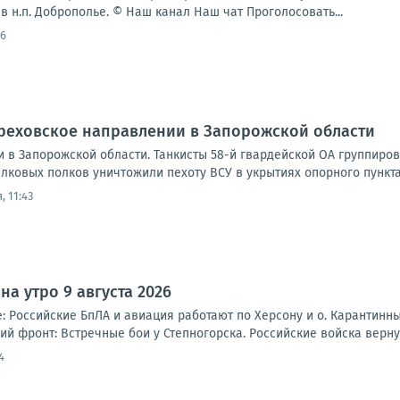
в н.п. Доброполье. © Наш канал Наш чат Проголосовать...
06
Ореховское направлении в Запорожской области
 в Запорожской области. Танкисты 58-й гвардейской ОА группиро
лковых полков уничтожили пехоту ВСУ в укрытиях опорного пункта
, 11:43
а утро 9 августа 2026
 Российские БпЛА и авиация работают по Херсону и о. Карантинный
 фронт: Встречные бои у Степногорска. Российские войска вернул
4