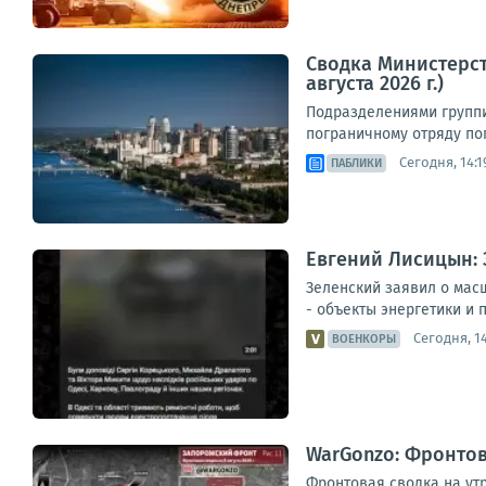
Сводка Министерст
августа 2026 г.)
Подразделениями группи
пограничному отряду пог
Сегодня, 14:1
ПАБЛИКИ
Евгений Лисицын: 
Зеленский заявил о мас
- объекты энергетики и 
Сегодня, 14
ВОЕНКОРЫ
WarGonzo: Фронтова
Фронтовая сводка на ут