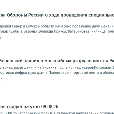
ва Обороны России о ходе проведения специально
ровки Север в Сумской области нанесено поражение двум механи
ранслужбы в районах Великий Прикол, Катериновка, Кияница, Толс
9
Зеленский заявил о масштабных разрушениях на У
штабных разрушениях на Украине после ночных ударовПо словам Зе
портовая инфраструктура;- в Павлограде - торговый центр и объекты
:10
я сводка на утро 09.08.26
ро 09.08.26 Запорожский фронтНа Каменском направлении сохраня