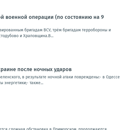
й военной операции (по состоянию на 9
зированным бригадам ВСУ, трём бригадам терробороны и
тодубово и Храповщина.В...
краине после ночных ударов
ленского, в результате ночной атаки повреждены:- в Одессе
 энергетики;- также...
ется сложная обстановка в Приморском, продолжаются