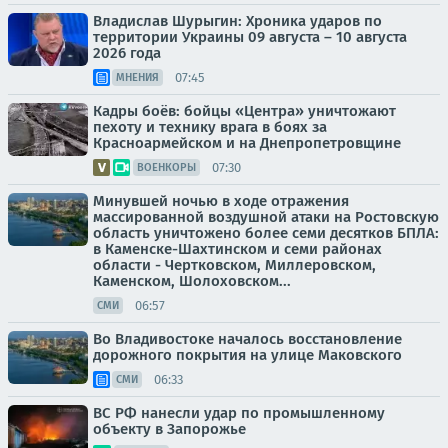
Владислав Шурыгин: Хроника ударов по
территории Украины 09 августа – 10 августа
2026 года
07:45
МНЕНИЯ
Кадры боёв: бойцы «Центра» уничтожают
пехоту и технику врага в боях за
Красноармейском и на Днепропетровщине
07:30
ВОЕНКОРЫ
Минувшей ночью в ходе отражения
массированной воздушной атаки на Ростовскую
область уничтожено более семи десятков БПЛА:
в Каменске-Шахтинском и семи районах
области - Чертковском, Миллеровском,
Каменском, Шолоховском...
06:57
СМИ
Во Владивостоке началось восстановление
дорожного покрытия на улице Маковского
06:33
СМИ
ВС РФ нанесли удар по промышленному
объекту в Запорожье