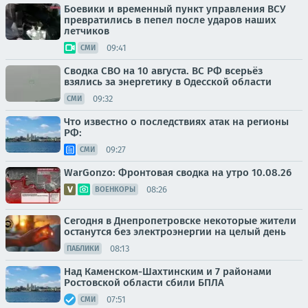
Боевики и временный пункт управления ВСУ
превратились в пепел после ударов наших
летчиков
09:41
СМИ
Сводка СВО на 10 августа. ВС РФ всерьёз
взялись за энергетику в Одесской области
09:32
СМИ
Что известно о последствиях атак на регионы
РФ:
09:27
СМИ
WarGonzo: Фронтовая сводка на утро 10.08.26
08:26
ВОЕНКОРЫ
Сегодня в Днепропетровске некоторые жители
останутся без электроэнергии на целый день
08:13
ПАБЛИКИ
Над Каменском-Шахтинским и 7 районами
Ростовской области сбили БПЛА
07:51
СМИ