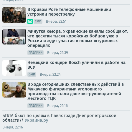
В Кривом Роге телефонные мошенники
устроили перестрелку
Вчера, 22:51
СМИ
Минутка юмора. Украинские каналы сообщают,
что десятки тысяч корейских бойцов уже в
России и ждут участия в новых штурмовых
операциях
Вчера, 22:39
ПАБЛИКИ
Немецкий концерн Bosch уличили в работе на
ВСУ
Вчера, 22:24
СМИ
В ходе сегодняшних следственных действий в
Мукачево фигурантами уголовного
производства стали двое экс-руководителей
местного ТЦК
Вчера, 22:16
ПАБЛИКИ
БПЛА бьют по целям в Павлограде Днепропетровской
области//
Украина.ру
Вчера, 22:16