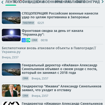
ЛЕНТА
ТОП
ОФИЦ.
ВИДЕО
СМИ
ВОЕНКОРЫ
МНЕНИЯ
ПАБЛИКИ
ФОТО
ЛОНГРИДЫ
СПЕЦОПЕРАЦИЯ Российские военные нанесли
удар по целям противника в Запорожье
02:21
ПАБЛИКИ
Фронтовая сводка за день от канала
"Украина.ру":
00:18
СМИ
Беспилотники вновь атаковали объекты в Павлограде//
Украина.ру
Вчера, 23:57
Генеральный директор «ИжАвиа» Александр
Синельников объявил о своем уходе с поста,
который он занимал с 2018 года
Вчера, 23:57
СМИ
Гендиректор "Ижавиа" Александр Синельников
заявил, что уходит в отставку
Вчера, 23:57
СМИ
Гендиректор «Ижавиа» Александр Синельников