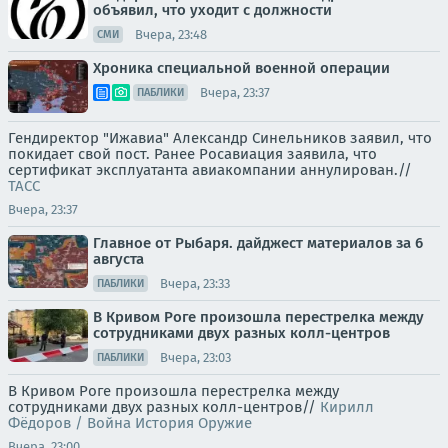
объявил, что уходит с должности
Вчера, 23:48
СМИ
Хроника специальной военной операции
Вчера, 23:37
ПАБЛИКИ
Гендиректор "Ижавиа" Александр Синельников заявил, что
покидает свой пост. Ранее Росавиация заявила, что
сертификат эксплуатанта авиакомпании аннулирован.//
ТАСС
Вчера, 23:37
Главное от Рыбаря. дайджест материалов за 6
августа
Вчера, 23:33
ПАБЛИКИ
В Кривом Роге произошла перестрелка между
сотрудниками двух разных колл-центров
Вчера, 23:03
ПАБЛИКИ
В Кривом Роге произошла перестрелка между
сотрудниками двух разных колл-центров//
Кирилл
Фёдоров / Война История Оружие
Вчера, 23:00